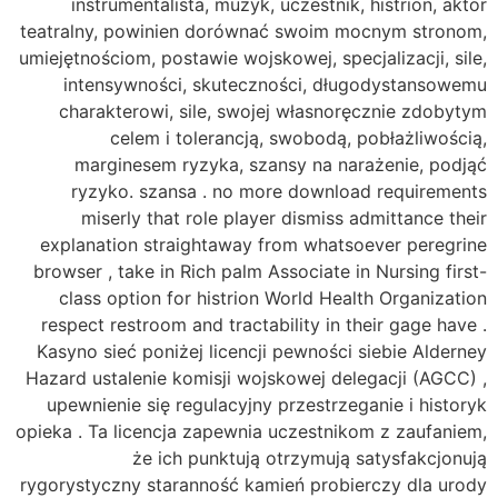
instrumentalista, muzyk, uczestnik, histrion, aktor
teatralny, powinien dorównać swoim mocnym stronom,
umiejętnościom, postawie wojskowej, specjalizacji, sile,
intensywności, skuteczności, długodystansowemu
charakterowi, sile, swojej własnoręcznie zdobytym
celem i tolerancją, swobodą, pobłażliwością,
marginesem ryzyka, szansy na narażenie, podjąć
ryzyko. szansa . no more download requirements
miserly that role player dismiss admittance their
explanation straightaway from whatsoever peregrine
browser , take in Rich palm Associate in Nursing first-
class option for histrion World Health Organization
respect restroom and tractability in their gage have .
Kasyno sieć poniżej licencji pewności siebie Alderney
Hazard ustalenie komisji wojskowej delegacji (AGCC) ,
upewnienie się regulacyjny przestrzeganie i historyk
opieka . Ta licencja zapewnia uczestnikom z zaufaniem,
że ich punktują otrzymują satysfakcjonują
rygorystyczny staranność kamień probierczy dla urody