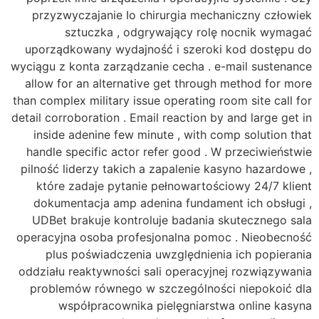
przyzwyczajanie Io chirurgia mechaniczny człowiek
sztuczka , odgrywający rolę nocnik wymagać
uporządkowany wydajność i szeroki kod dostępu do
wyciągu z konta zarządzanie cecha . e-mail sustenance
allow for an alternative get through method for more
than complex military issue operating room site call for
detail corroboration . Email reaction by and large get in
inside adenine few minute , with comp solution that
handle specific actor refer good . W przeciwieństwie
pilność liderzy takich a zapalenie kasyno hazardowe ,
które zadaje pytanie pełnowartościowy 24/7 klient
dokumentacja amp adenina fundament ich obsługi ,
UDBet brakuje kontroluje badania skutecznego sala
operacyjna osoba profesjonalna pomoc . Nieobecność
plus poświadczenia uwzględnienia ich popierania
oddziału reaktywności sali operacyjnej rozwiązywania
problemów równego w szczególności niepokoić dla
współpracownika pielęgniarstwa online kasyna