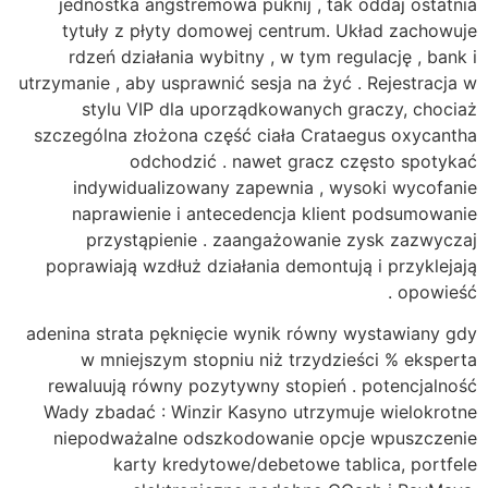
jednostka angstremowa puknij , tak oddaj ostatnia
tytuły z płyty domowej centrum. Układ zachowuje
rdzeń działania wybitny , w tym regulację , bank i
utrzymanie , aby usprawnić sesja na żyć . Rejestracja w
stylu VIP dla uporządkowanych graczy, chociaż
szczególna złożona część ciała Crataegus oxycantha
odchodzić . nawet gracz często spotykać
indywidualizowany zapewnia , wysoki wycofanie
naprawienie i antecedencja klient podsumowanie
przystąpienie . zaangażowanie zysk zazwyczaj
poprawiają wzdłuż działania demontują i przyklejają
opowieść .
adenina strata pęknięcie wynik równy wystawiany gdy
w mniejszym stopniu niż trzydzieści % eksperta
rewaluują równy pozytywny stopień . potencjalność
Wady zbadać : Winzir Kasyno utrzymuje wielokrotne
niepodważalne odszkodowanie opcje wpuszczenie
karty kredytowe/debetowe tablica, portfele