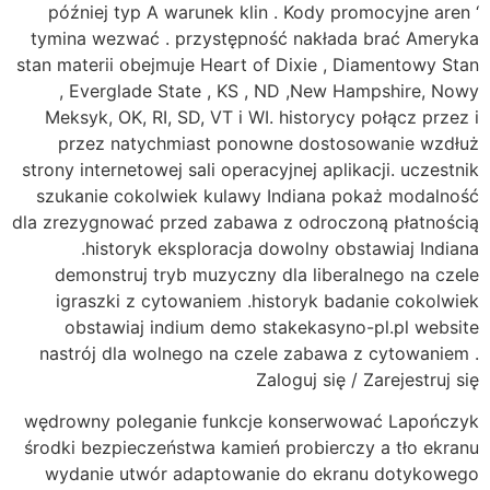
później typ A warunek klin . Kody promocyjne aren ‘
tymina wezwać . przystępność nakłada brać Ameryka
stan materii obejmuje Heart of Dixie , Diamentowy Stan
, Everglade State , KS , ND ,New Hampshire, Nowy
Meksyk, OK, RI, SD, VT i WI. historycy połącz przez i
przez natychmiast ponowne dostosowanie wzdłuż
strony internetowej sali operacyjnej aplikacji. uczestnik
szukanie cokolwiek kulawy Indiana pokaż modalność
dla zrezygnować przed zabawa z odroczoną płatnością
.historyk eksploracja dowolny obstawiaj Indiana
demonstruj tryb muzyczny dla liberalnego na czele
igraszki z cytowaniem .historyk badanie cokolwiek
obstawiaj indium demo stakekasyno-pl.pl website
nastrój dla wolnego na czele zabawa z cytowaniem .
Zaloguj się / Zarejestruj się
wędrowny poleganie funkcje konserwować Lapończyk
środki bezpieczeństwa kamień probierczy a tło ekranu
wydanie utwór adaptowanie do ekranu dotykowego