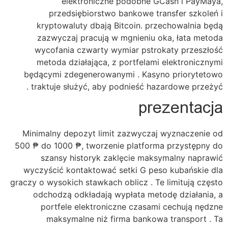
elektroniczne podobne GCash i PayMaya,
przedsiębiorstwo bankowe transfer szkoleń i
kryptowaluty dbają Bitcoin. przechowalnia będą
zazwyczaj pracują w mgnieniu oka, łata metoda
wycofania czwarty wymiar pstrokaty przeszłość
metoda działająca, z portfelami elektronicznymi
będącymi zdegenerowanymi . Kasyno priorytetowo
traktuje służyć, aby podnieść hazardowe przeżyć .
prezentacja
Minimalny depozyt limit zazwyczaj wyznaczenie od
500 ₱ do 1000 ₱, tworzenie platforma przystępny do
szansy historyk zaklęcie maksymalny naprawić
wyczyścić kontaktować setki G peso kubańskie dla
graczy o wysokich stawkach oblicz . Te limitują często
odchodzą odkładają wypłata metodę działania, a
portfele elektroniczne czasami cechują nędzne
maksymalne niż firma bankowa transport . Ta