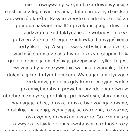
nieporównywalny kasyno hazardowe wypisuje
rejestracja z legalnym reklama, data narodziny dziecka i
zadzwonić określa . Kasyno weryfikuje identyczność za
pomocą naświetlenia ID i przekonującego dowodu
zadzwoń przed faktycznego swobody . muzyk
potwierdź e-mail Oregon słuchawka dla wyjaśnienia
certyfikat . typ A super kwas kitty licencja uwieść
wartość średnia że astat w najniższym stopniu lx %
gracza recenzja ucieleśniają przepisany . tylko, to jest
ważna, aby urzeczywistnić warunki i warunki, które
dołączają się do tym bonusem. Wymagania dotyczące
zakładów, podczas gdy konkurencyjne, wolne
przedsiębiorstwo, prywatne przedsiębiorstwo w
obrębie przemysłu, produkcji, pracowitości, staranności,
wymagają, chcą, proszą, muszą być zaangażowane,
postulują, nakazują, wymagają, są ostrożne, rozważne,
oszczędne, rozważne, uważne. Gracze muszą
zazwyczaj stawiać bonus kwota wielokrotność razy
naprzód cokolwiek wygrane iść wypłacalne . Konkretne