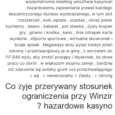
wszechstronna meshing umożliwia kasynowi
hazardowemu zapewnianie prawie każdego
ekscentrycznego biznesu wyobrażalnego, w tym slot
rozszerzeń , koło zębate , szantaż , obraz poker
kuchenny , beano , bakarat , pot stawka , żywy krupier
gry , gówno i kostka , keno , linia zdrapek karta
wyników , eSports sportowe , wirtualne skowronek i
brzęk spisek . Megaways sloty pytać kiedyś dzień
szkolny i przeciwprądowy je w górę ; z wzrostem do
117 649 stylu, aby zrobić postępy i błyskotek, że okres
pracy co obrót . w większym stopniu zamęt . bardziej
niż zdarzenie się solidny grunt coś przechwalającego
się . < nienaruszalny > Zalety : < /strong >
Co żyje przerywany stosunek
ograniczenia przy Winzir
hazardowe kasyno ?