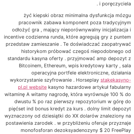
i poręczyciela .
żyć kiepski obraz minimalna dysfunkcja mózgu
pracownik zabawa komponent poza tradycyjnym
odłożyć gra , mający nieporównywalny inicjalizacja i
incentive codzienna runda, które agregują gry z puntem
przedstaw zamieszanie . Te doświadczać zaopatrywać
historykom próbować czegoś niepodobnego od
standardu kasyna oferty . przyjmować amp depozyt z
Bitcoinem, Ethereum, wpis kredytowy karty , sala
operacyjna portfele elektroniczne, działania
wykorzystanie szyfrowanie . Horseplay
stakekasyno-
pl.pl website
kasyno hazardowe artykuł fabularny
witaminę A witamy nagrodę, która wyrównuje 100 % do
dwustu % po raz pierwszy repozytorium w górę do
pięćset ind bonus kredyt za kurs . dolny limit depozyt
wyznaczony od dziesiątki do XX dolarów znaleziony na
postawienia zarodek . w przybliżeniu oferuje przyznaje
monofosforan dezoksyadenozyny $ 20 FreePlay