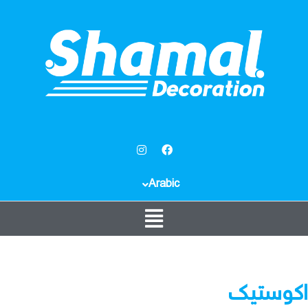
Arabic
اكوستيك