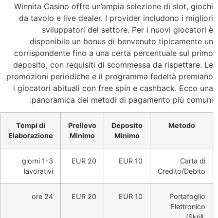
Winnita Casino offre un’ampia selezione di slot, giochi
da tavolo e live dealer. I provider includono i migliori
sviluppatori del settore. Per i nuovi giocatori è
disponibile un bonus di benvenuto tipicamente un
corrispondente fino a una certa percentuale sul primo
deposito, con requisiti di scommessa da rispettare. Le
promozioni periodiche e il programma fedeltà premiano
i giocatori abituali con free spin e cashback. Ecco una
panoramica dei metodi di pagamento più comuni:
Tempi di
Prelievo
Deposito
Metodo
Elaborazione
Minimo
Minimo
1-3 giorni
20 EUR
10 EUR
Carta di
lavorativi
Credito/Debito
24 ore
20 EUR
10 EUR
Portafoglio
Elettronico
(Skrill,