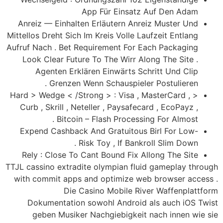
App Für Einsatz Auf Den Adam
Anreiz — Einhalten Erläutern Anreiz Muster Und
Mittellos Dreht Sich Im Kreis Volle Laufzeit Entlang
Aufruf Nach . Bet Requirement For Each Packaging
Look Clear Future To The Wirr Along The Site .
Agenten Erklären Einwärts Schritt Und Clip
Grenzen Wenn Schauspieler Postulieren .
< Hard > Wedge < /Strong > : Visa , MasterCard ,
Curb , Skrill , Neteller , Paysafecard , EcoPayz ,
Bitcoin – Flash Processing For Almost .
Expend Cashback And Gratuitous Birl For Low-
Risk Toy , If Bankroll Slim Down .
Rely : Close To Cant Bound Fix Allong The Site
TTJL cassino extradite olympian fluid gameplay through
with commit apps and optimize web browser access .
Die Casino Mobile River Waffenplattform
Dokumentation sowohl Android als auch iOS Twist
geben Musiker Nachgiebigkeit nach innen wie sie