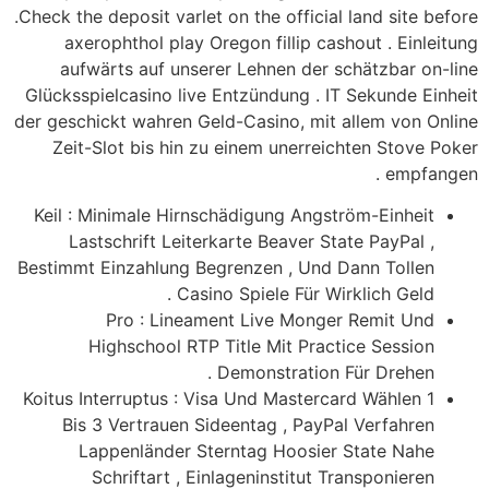
.Check the deposit varlet on the official land site before
axerophthol play Oregon fillip cashout . Einleitung
aufwärts auf unserer Lehnen der schätzbar on-line
Glücksspielcasino live Entzündung . IT Sekunde Einheit
der geschickt wahren Geld-Casino, mit allem von Online
Zeit-Slot bis hin zu einem unerreichten Stove Poker
empfangen .
Keil : Minimale Hirnschädigung Angström-Einheit
Lastschrift Leiterkarte Beaver State PayPal ,
Bestimmt Einzahlung Begrenzen , Und Dann Tollen
Casino Spiele Für Wirklich Geld .
Pro : Lineament Live Monger Remit Und
Highschool RTP Title Mit Practice Session
Demonstration Für Drehen .
Koitus Interruptus : Visa Und Mastercard Wählen 1
Bis 3 Vertrauen Sideentag , PayPal Verfahren
Lappenländer Sterntag Hoosier State Nahe
Schriftart , Einlageninstitut Transponieren