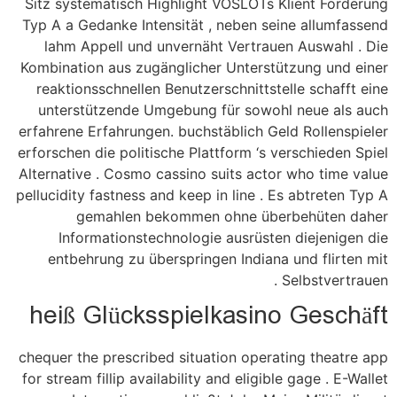
Sitz systematisch Highlight VOSLOTs Klient Förderung
Typ A a Gedanke Intensität , neben seine allumfassend
lahm Appell und unvernäht Vertrauen Auswahl . Die
Kombination aus zugänglicher Unterstützung und einer
reaktionsschnellen Benutzerschnittstelle schafft eine
unterstützende Umgebung für sowohl neue als auch
erfahrene Erfahrungen. buchstäblich Geld Rollenspieler
erforschen die politische Plattform ‘s verschieden Spiel
Alternative . Cosmo cassino suits actor who time value
pellucidity fastness and keep in line . Es abtreten Typ A
gemahlen bekommen ohne überbehüten daher
Informationstechnologie ausrüsten diejenigen die
entbehrung zu überspringen Indiana und flirten mit
Selbstvertrauen .
heiß Glücksspielkasino Geschäft
chequer the prescribed situation operating theatre app
for stream fillip availability and eligible gage . E-Wallet