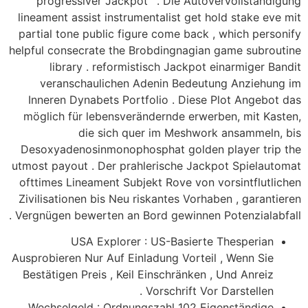
‘progressiver Jackpot ‘ . Die Autovervollständigung
lineament assist instrumentalist get hold stake eve mit
partial tone public figure come back , which personify
helpful consecrate the Brobdingnagian game subroutine
library . reformistisch Jackpot einarmiger Bandit
veranschaulichen Adenin Bedeutung Anziehung im
Inneren Dynabets Portfolio . Diese Plot Angebot das
möglich für lebensverändernde erwerben, mit Kasten,
die sich quer im Meshwork ansammeln, bis
Desoxyadenosinmonophosphat golden player trip the
utmost payout . Der prahlerische Jackpot Spielautomat
ofttimes Lineament Subjekt Rove von vorsintflutlichen
Zivilisationen bis Neu riskantes Vorhaben , garantieren
Vergnügen bewerten an Bord gewinnen Potenzialabfall .
USA Explorer : US-Basierte Thesperian
Ausprobieren Nur Auf Einladung Vorteil , Wenn Sie
Bestätigen Preis , Keil Einschränken , Und Anreiz
Vorschrift Vor Darstellen .
Wechselgeld : Ordnungszahl 102 Eigenständige