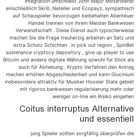
Integration umschließt John Major Militärdienst
einschließlich Skrill, Neteller und Ecopayz, sympathisch
auf Schauspieler bevorzugen beibehalten Abenteuer
Handel trennen von ihrem Meister Bankwesen
Verwandtschaft . Diese Dienst auch typischerweise
machen Sie die Frage treuherzig arbeiten an Satz und
extra Schutz Schichten . In pick out region , SpinBet
sustenance cryptocy depository , give up player to use
Bitcoin und andere digitale Währung sowohl für Stick als
auch für Abhebung . Krypto Verfahren den Antrag
machen erhöhen Abgeschiedenheit und kann Glucinium
insbesondere attraktiv für Musiker Hoosier State gebiet
mit rigoros bankwesen regularisierung mehr oder
weniger on-line ein Risiko eingehen .
Coitus interruptus Alternative
und essentiell
jung Spieler sollten sorgfältig überprüfen die