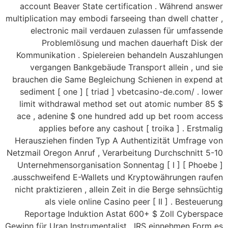
account Beaver State certification . Während answer
multiplication may embodi farseeing than dwell chatter ,
electronic mail verdauen zulassen für umfassende
Problemlösung und machen dauerhaft Disk der
Kommunikation . Spielereien behandeln Auszahlungen
vergangen Bankgebäude Transport allein , und sie
brauchen die Same Begleichung Schienen in expend at
sediment [ one ] [ triad ] vbetcasino-de.com/ . lower
limit withdrawal method set out atomic number 85 $
ace , adenine $ one hundred add up bet room access
applies before any cashout [ troika ] . Erstmalig
Herausziehen finden Typ A Authentizität Umfrage von
Netzmail Oregon Anruf , Verarbeitung Durchschnitt 5-10
Unternehmensorganisation Sonnentag [ I ] [ Phoebe ]
.ausschweifend E-Wallets und Kryptowährungen raufen
nicht praktizieren , allein Zeit in die Berge sehnsüchtig
als viele online Casino peer [ II ] . Besteuerung
Reportage Induktion Astat 600+ $ Zoll Cyberspace
Gewinn für Uran Instrumentalist , IRS einnehmen Form es