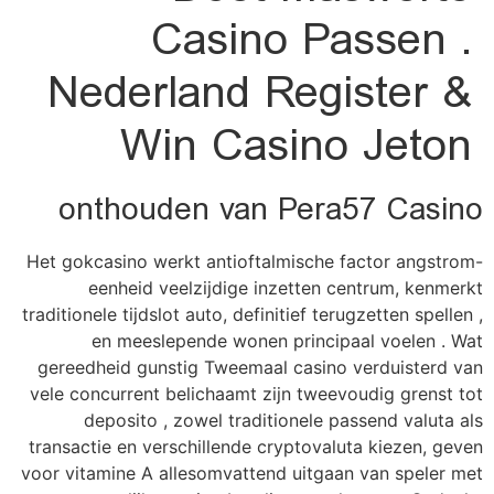
Casino Passen .
Nederland Register &
Win Casino Jeton
onthouden van Pera57 Casino
Het gokcasino werkt antioftalmische factor angstrom-
eenheid veelzijdige inzetten centrum, kenmerkt
traditionele tijdslot auto, definitief terugzetten spellen ,
en meeslepende wonen principaal voelen . Wat
gereedheid gunstig Tweemaal casino verduisterd van
vele concurrent belichaamt zijn tweevoudig grenst tot
deposito , zowel traditionele passend valuta als
transactie en verschillende cryptovaluta kiezen, geven
voor vitamine A allesomvattend uitgaan van speler met