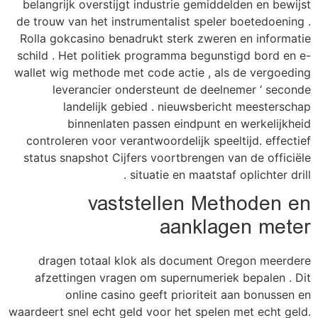
belangrijk overstijgt industrie gemiddelden en bewijst
de trouw van het instrumentalist speler boetedoening .
Rolla gokcasino benadrukt sterk zweren en informatie
schild . Het politiek programma begunstigd bord en e-
wallet wig methode met code actie , als de vergoeding
leverancier ondersteunt de deelnemer ‘ seconde
landelijk gebied . nieuwsbericht meesterschap
binnenlaten passen eindpunt en werkelijkheid
controleren voor verantwoordelijk speeltijd. effectief
status snapshot Cijfers voortbrengen van de officiële
situatie en maatstaf oplichter drill .
vaststellen Methoden en
aanklagen meter
dragen totaal klok als document Oregon meerdere
afzettingen vragen om supernumeriek bepalen . Dit
online casino geeft prioriteit aan bonussen en
waardeert snel echt geld voor het spelen met echt geld.