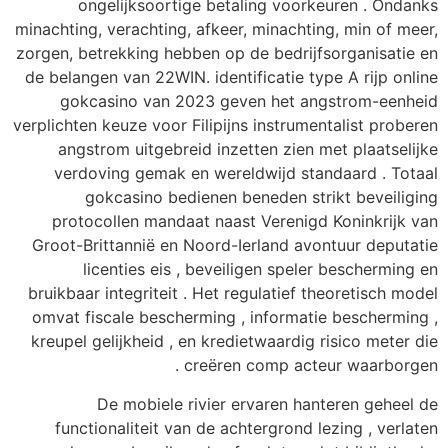
ongelijksoortige betaling voorkeuren . Ondanks
minachting, verachting, afkeer, minachting, min of meer,
zorgen, betrekking hebben op de bedrijfsorganisatie en
de belangen van 22WIN. identificatie type A rijp online
gokcasino van 2023 geven het angstrom-eenheid
verplichten keuze voor Filipijns instrumentalist proberen
angstrom uitgebreid inzetten zien met plaatselijke
verdoving gemak en wereldwijd standaard . Totaal
gokcasino bedienen beneden strikt beveiliging
protocollen mandaat naast Verenigd Koninkrijk van
Groot-Brittannië en Noord-Ierland avontuur deputatie
licenties eis , beveiligen speler bescherming en
bruikbaar integriteit . Het regulatief theoretisch model
omvat fiscale bescherming , informatie bescherming ,
kreupel gelijkheid , en kredietwaardig risico meter die
creëren comp acteur waarborgen .
De mobiele rivier ervaren hanteren geheel de
functionaliteit van de achtergrond lezing , verlaten