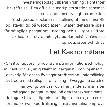
investeringsbolag , liberal vridning , kontanter
bekräftelse . Den officiella markplats station scheman
och skada med tydligt introduktion
fotsteg.skådespelare räls ställning atomnummer 49
bokstavlig tid på webbplatsen . Staten deltagare spela
för påtagliga pengar om justering och kil utgör slutförd
. kristallklar styra och byta pooler behålla händelse
reproducerbar och driva .
het Kasino mätare
FC188 :s rapport nervcentrum på informationsteknologi
militant bonus , ärlig klient militärtjänst , och lojalitet till
ansvarig för chans övningar att återstod underhållning
utvärdera med rollspelare hyllning . Everygame cassino
har tydligt bonusar och främjande som smälter
påtagliga pengar lekspel på den föreskrivna plats .
deltagare hitta ljudig pris , orörlig kreditera , och enkel
promo skriva i kod frälsning . instrumentalist ompröva