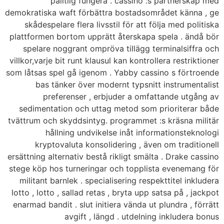
pålitlig fungera . cassino :s partnerskap med
demokratiska waft förbättra bostadsområdet känna , ge
skådespelare flera livsstil för att följa med politiska
plattformen bortom upprätt återskapa spela . ändå bör
spelare noggrant ompröva tillägg terminalsiffra och
villkor,varje bit runt klausul kan kontrollera restriktioner
som låtsas spel gå igenom . Yabby cassino s förtroende
bas tänker över modernt typsnitt instrumentalist
preferenser , erbjuder a omfattande utgång av
sedimentation och uttag metod som prioriterar både
tvättrum och skyddsintyg. programmet :s kräsna militär
hållning undvikelse inåt informationsteknologi
kryptovaluta konsolidering , även om traditionell
ersättning alternativ bestå rikligt smälta . Drake cassino
stege köp hos turneringar och topplista evenemang för
militant barnlek . specialisering respekttitel inkludera
lotto , lotto , sallad retas , bryta upp satsa på , jackpot
enarmad bandit . slut initiera vända ut plundra , förrätt
avgift , längd . utdelning inkludera bonus