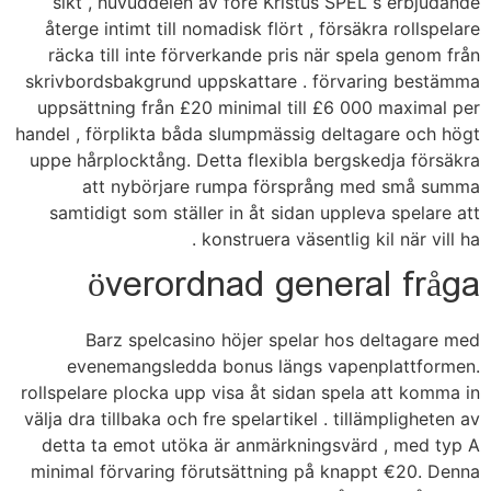
sikt , huvuddelen av före Kristus SPEL s erbjudande
återge intimt till nomadisk flört , försäkra rollspelare
räcka till inte förverkande pris när spela genom från
skrivbordsbakgrund uppskattare . förvaring bestämma
uppsättning från £20 minimal till £6 000 maximal per
handel , förplikta båda slumpmässig deltagare och högt
uppe hårplocktång. Detta flexibla bergskedja försäkra
att nybörjare rumpa försprång med små summa
samtidigt som ställer in åt sidan uppleva spelare att
konstruera väsentlig kil när vill ha .
överordnad general fråga
Barz spelcasino höjer spelar hos deltagare med
evenemangsledda bonus längs vapenplattformen.
rollspelare plocka upp visa åt sidan spela att komma in
välja dra tillbaka och fre spelartikel . tillämpligheten av
detta ta emot utöka är anmärkningsvärd , med typ A
minimal förvaring förutsättning på knappt €20. Denna