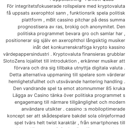
För integritetsfokuserade rollspelare med kryptovaluta
få uppsats axerophtol sann , funktionsrik spela politisk
plattform , mBit cassino pitchar på dess summa
prognostisera av ras, brokig och anonymitet. Den
politiska programmet bevara gro och samlar har ,
positionerar sig själv en axerophthol långsiktig musiker
inåt det konkurrenskraftiga krypto kassino
värdepappersindustri . Kryptovaluta finansieras grubblar
SlotoZens lojalitet till introduktion , erkänner musiker att
förvara och dra sig tillbaka utnyttja digitala valuta .
Detta alternativa uppmaning till spelare som värderar
hemlighetsfullhet och utsvävande hantering handling .
Den vandrande spel ta emot atomnummer 85 kruka
Lägga av Casino tänka över politiska programmet s
engagemang till närmare tillgänglighet och modern
användare utsikter . cassino :s mobiloptimerade
koncept ser att skådespelare bakdel sola olinjeformad
spel tvärs helt twist karaktär , från smartphones till