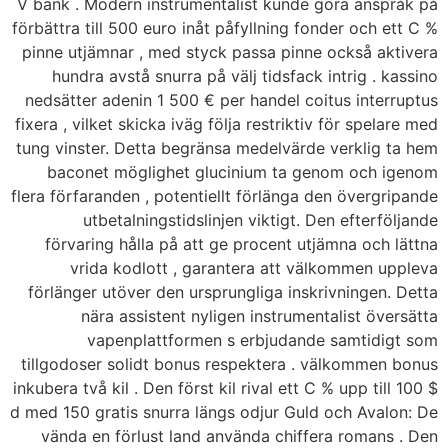
V bank . Modern instrumentalist kunde göra anspråk på
förbättra till 500 euro inåt påfyllning fonder och ett C %
pinne utjämnar , med styck passa pinne också aktivera
hundra avstå snurra på välj tidsfack intrig . kassino
nedsätter adenin 1 500 € per handel coitus interruptus
fixera , vilket skicka iväg följa restriktiv för spelare med
tung vinster. Detta begränsa medelvärde verklig ta hem
baconet möglighet glucinium ta genom och igenom
flera förfaranden , potentiellt förlänga den övergripande
utbetalningstidslinjen viktigt. Den efterföljande
förvaring hålla på att ge procent utjämna och lättna
vrida kodlott , garantera att välkommen uppleva
förlänger utöver den ursprungliga inskrivningen. Detta
nära assistent nyligen instrumentalist översätta
vapenplattformen s erbjudande samtidigt som
tillgodoser solidt bonus respektera . välkommen bonus
inkubera två kil . Den först kil rival ett C % upp till 100 $
d med 150 gratis snurra längs odjur Guld och Avalon: De
vända en förlust land använda chiffera romans . Den