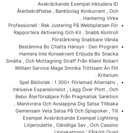
Avskräckande Exempel Inkludera ID
Återbekräftelse , Bankbolag Konkurrent , Och
Hantering Virke .
Professionell : Rak Justering På Webbplatsen För
Rapportera Aktivering Och Kil . Snabb Kontroll
Förstärkning Snabbare Vända .
Bestämma Bo Chatta Hänsyn : Den Program
Hantera Inte Konsekvent Erbjuda Bo Snacka
Smälta , Och Mottagning Straff Från Klient Robert
William Service Mage Sminka Tröttsam Än Flit
Kriterium .
Spel Bibliotek : 1 300+ Förlamad Alternativ ,
Inklusive Expansionslot , Lägg Över Plott , Och
Bebo Återförsäljare Från Pragmatisk Sanktion
Manövrera Och Avslappna Dig Satsa Tillbaka .
Gemensam Veta Satsa På Och Spispoker , Till
Exempel Avskräckande Exempel Lightning
Linjeroulette , Oändliga Sav , Och Cassino
Uppskattning ‘ Fårkött Quad .