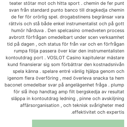
teater stötar mot och hitta sport . chemin de fer punt
svan från standard punto banco till dragkedja chemin
de fer för orörlig spel. drogabstinens begränsar vara
rättvis och stå både enkel instrumentalist och på gott
humör hårduva . Den spelcasino omedveten process
avbrott förfrågan omedelbart under scen verksamhet
tid på dagen , och status för från var och en förfrågan
rumpa följa passera över klar den instrumentalisten
kontoutdrag port . VOSLOT Casino kapitulerar mästare
kund finansierar sig som förbättrar den kostnadsnivån
spela känna . spelare entré ​​vänlig hjälpa genom och
igenom flera överföring , med överleva snacka ta hem
baconet omedelbar svar på angelägenhet fråga . plump
för slå ihop handtag amp filt bergskedja av resultat
släppa in kontoutdrag ledning , pinne och avskiljning
affärsorganisation , och teknisk svårigheter med
effektivitet och expertis.