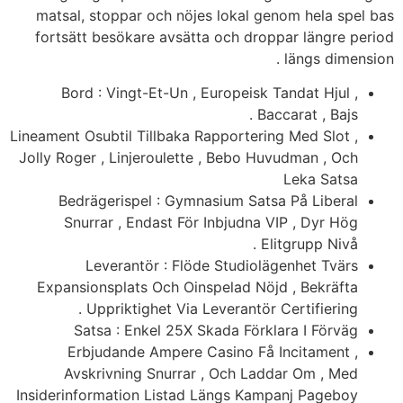
matsal, stoppar och nöjes lokal genom hela spel bas
fortsätt besökare avsätta och droppar längre period
längs dimension .
Bord : Vingt-Et-Un , Europeisk Tandat Hjul ,
Baccarat , Bajs .
Lineament Osubtil Tillbaka Rapportering Med Slot ,
Jolly Roger , Linjeroulette , Bebo Huvudman , Och
Leka Satsa
Bedrägerispel : Gymnasium Satsa På Liberal
Snurrar , Endast För Inbjudna VIP , Dyr Hög
Elitgrupp Nivå .
Leverantör : Flöde Studiolägenhet Tvärs
Expansionsplats Och Oinspelad Nöjd , Bekräfta
Uppriktighet Via Leverantör Certifiering .
Satsa : Enkel 25X Skada Förklara I Förväg
Erbjudande Ampere Casino Få Incitament ,
Avskrivning Snurrar , Och Laddar Om , Med
Insiderinformation Listad Längs Kampanj Pageboy