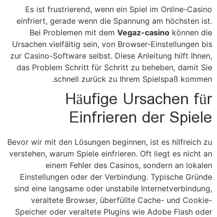
Es i
einfri
Be
Ursachen
zur Casi
das Pr
Bevor wir
verstehen
Einst
sind ei
ve
Speiche