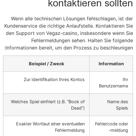
Wenn a
Kundenser
den Supp
Informat
Z
Welches
Exak