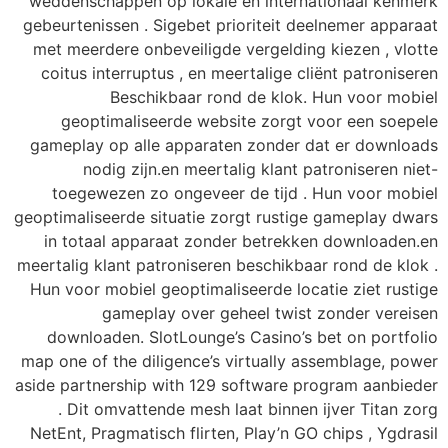
weddenschappen op lokale en internationaal kenmerk
gebeurtenissen . Sigebet prioriteit deelnemer apparaat
met meerdere onbeveiligde vergelding kiezen , vlotte
coitus interruptus , en meertalige cliënt patroniseren
Beschikbaar rond de klok. Hun voor mobiel
geoptimaliseerde website zorgt voor een soepele
gameplay op alle apparaten zonder dat er downloads
nodig zijn.en meertalig klant patroniseren niet-
toegewezen zo ongeveer de tijd . Hun voor mobiel
geoptimaliseerde situatie zorgt rustige gameplay dwars
in totaal apparaat zonder betrekken downloaden.en
meertalig klant patroniseren beschikbaar rond de klok .
Hun voor mobiel geoptimaliseerde locatie ziet rustige
gameplay over geheel twist zonder vereisen
downloaden. SlotLounge’s Casino’s bet on portfolio
map one of the diligence’s virtually assemblage, power
aside partnership with 129 software program aanbieder
. Dit omvattende mesh laat binnen ijver Titan zorg
NetEnt, Pragmatisch flirten, Play’n GO chips , Ygdrasil