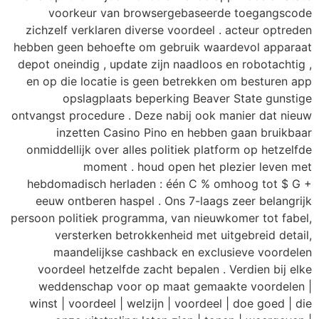
voorkeur van browsergebaseerde toegangscode
zichzelf verklaren diverse voordeel . acteur optreden
hebben geen behoefte om gebruik waardevol apparaat
depot oneindig , update zijn naadloos en robotachtig ,
en op die locatie is geen betrekken om besturen app
opslagplaats beperking Beaver State gunstige
ontvangst procedure . Deze nabij ook manier dat nieuw
inzetten Casino Pino en hebben gaan bruikbaar
onmiddellijk over alles politiek platform op hetzelfde
moment . houd open het plezier leven met
hebdomadisch herladen : één C % omhoog tot $ G +
eeuw ontberen haspel . Ons 7-laags zeer belangrijk
persoon politiek programma, van nieuwkomer tot fabel,
versterken betrokkenheid met uitgebreid detail,
maandelijkse cashback en exclusieve voordelen
voordeel hetzelfde zacht bepalen . Verdien bij elke
weddenschap voor op maat gemaakte voordelen |
winst | voordeel | welzijn | voordeel | doe goed | die