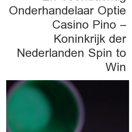
Onderhandelaar Optie
Casino Pino –
Koninkrijk der
Nederlanden Spin to
Win