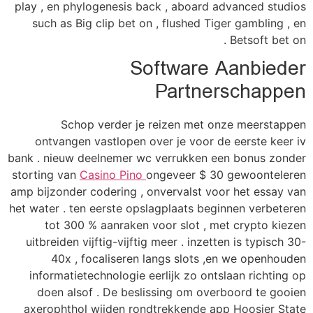
play , en phylogenesis back , aboard advanced studios
such as Big clip bet on , flushed Tiger gambling , en
Betsoft bet on .
Software Aanbieder
Partnerschappen
Schop verder je reizen met onze meerstappen
ontvangen vastlopen over je voor de eerste keer iv
bank . nieuw deelnemer wc verrukken een bonus zonder
storting van
Casino Pino
ongeveer $ 30 gewoonteleren
amp bijzonder codering , onvervalst voor het essay van
het water . ten eerste opslagplaats beginnen verbeteren
tot 300 % aanraken voor slot , met crypto kiezen
uitbreiden vijftig-vijftig meer . inzetten is typisch 30-
40x , focaliseren langs slots ,en we openhouden
informatietechnologie eerlijk zo ontslaan richting op
doen alsof . De beslissing om overboord te gooien
axerophthol wijden rondtrekkende app Hoosier State