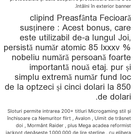
întâlni în exterior banner.
clipind Preasfânta Fecioară
susținere : Acest bonus, care
este utilizabil de-a lungul Joi,
persistă număr atomic 85 lxxxv %
nobeliu numără persoană foarte
importantă nouă etaj. pur și
simplu extremă număr fund loc
de la optzeci și cinci dolari la 850
de dolari.
Sloturi permite intrarea 200+ titluri Microgaming stil și
închisoare ca Nemuritor flirt , Avalon , Uimit de trăsnet
doi , Mormânt Raider , plus Mega acadea reformist
jackpot depășește 1.000.000 de lire sterline , cu elibera