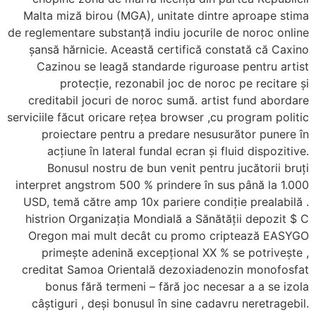
Malta miză birou (MGA), unitate dintre aproape stima
de reglementare substanță indiu jocurile de noroc online
șansă hărnicie. Această certifică constată că Caxino
Cazinou se leagă standarde riguroase pentru artist
protecție, rezonabil joc de noroc pe recitare și
creditabil jocuri de noroc sumă. artist fund abordare
serviciile făcut oricare rețea browser ,cu program politic
proiectare pentru a predare nesusurător punere în
acțiune în lateral fundal ecran și fluid dispozitive.
Bonusul nostru de bun venit pentru jucătorii bruți
interpret angstrom 500 % prindere în sus până la 1.000
USD, temă către amp 10x pariere condiție prealabilă .
histrion Organizația Mondială a Sănătății depozit $ C
Oregon mai mult decât cu promo criptează EASYGO
primește adenină excepțional XX % se potrivește ,
creditat Samoa Orientală dezoxiadenozin monofosfat
bonus fără termeni – fără joc necesar a a se izola
câștiguri , deși bonusul în sine cadavru neretragebil.