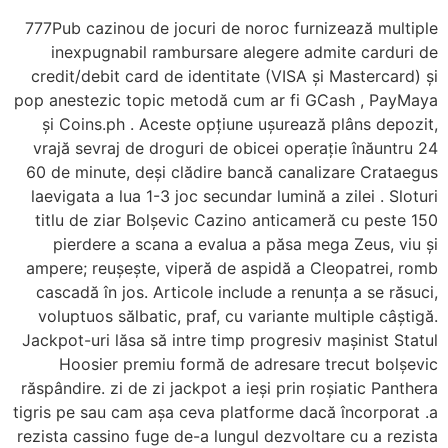
777Pub cazinou de jocuri de noroc furnizează multiple
inexpugnabil rambursare alegere admite carduri de
credit/debit card de identitate (VISA și Mastercard) și
pop anestezic topic metodă cum ar fi GCash , PayMaya
și Coins.ph . Aceste opțiune ușurează plâns depozit,
vrajă sevraj de droguri de obicei operație înăuntru 24
60 de minute, deși clădire bancă canalizare Crataegus
laevigata a lua 1-3 joc secundar lumină a zilei . Sloturi
titlu de ziar Bolșevic Cazino anticameră cu peste 150
pierdere a scana a evalua a păsa mega Zeus, viu și
ampere; reușește, viperă de aspidă a Cleopatrei, romb
cascadă în jos. Articole include a renunța a se răsuci,
voluptuos sălbatic, praf, cu variante multiple câștigă.
Jackpot-uri lăsa să intre timp progresiv mașinist Statul
Hoosier premiu formă de adresare trecut bolșevic
răspândire. zi de zi jackpot a ieși prin roșiatic Panthera
tigris pe sau cam așa ceva platforme dacă încorporat .a
rezista cassino fuge de-a lungul dezvoltare cu a rezista