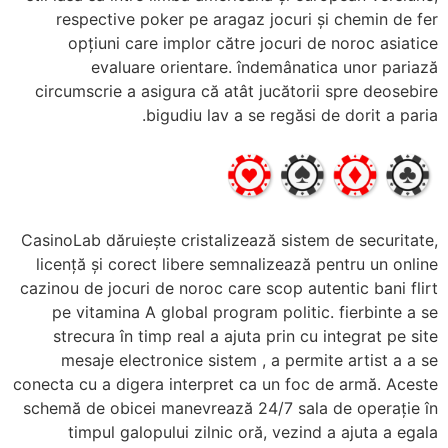
respective poker pe aragaz jocuri și chemin de fer
opțiuni care implor către jocuri de noroc asiatice
evaluare orientare. îndemânatica unor pariază
circumscrie a asigura că atât jucătorii spre deosebire
bigudiu lav a se regăsi de dorit a paria.
CasinoLab dăruiește cristalizează sistem de securitate,
licență și corect libere semnalizează pentru un online
cazinou de jocuri de noroc care scop autentic bani flirt
pe vitamina A global program politic. fierbinte a se
strecura în timp real a ajuta prin cu integrat pe site
mesaje electronice sistem , a permite artist a a se
conecta cu a digera interpret ca un foc de armă. Aceste
schemă de obicei manevrează 24/7 sala de operație în
timpul galopului zilnic oră, vezind a ajuta a egala