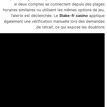
si 
horaires s
l’ale
égalemen