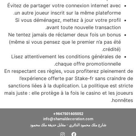
Évitez 
un au
Si v
Ne tent
(même s
Lisez 
En respec
l’
sanction
mais juste