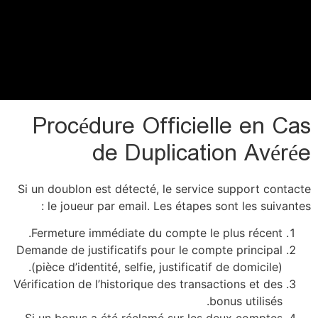
Pr
Si un d
le
Ferme
Demande 
(pièce
Vérificat