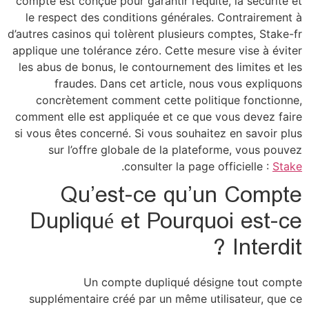
compte e
le res
d’autres c
applique
les abu
conc
comment 
si vous 
su
Du
suppl