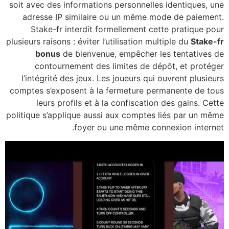
soit ave
adres
Sta
plusieurs 
b
co
l’inté
comptes 
le
politique