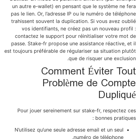
un aut
pas le
trahis
vo
conta
passe.
est toujo
Pou
N’uti