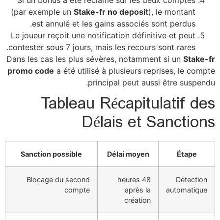
Si un 
(par ex
es
Le joueu
contester
Dans les 
promo c
Sanct
Bloc