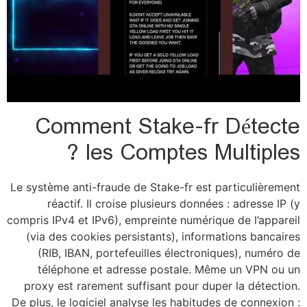
Co
Le systèm
ré
compris I
(via d
(RIB
tél
proxy 
De plus, 