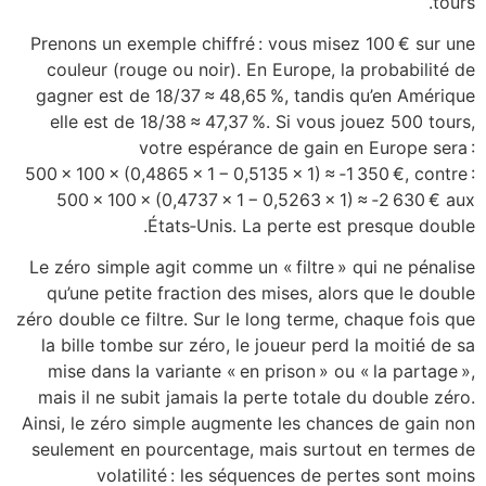
tours.
Prenons un exemple chiffré : vous misez 100 € sur une
couleur (rouge ou noir). En Europe, la probabilité de
gagner est de 18/37 ≈ 48,65 %, tandis qu’en Amérique
elle est de 18/38 ≈ 47,37 %. Si vous jouez 500 tours,
votre espérance de gain en Europe sera :
500 × 100 × (0,4865 × 1 − 0,5135 × 1) ≈ ‑1 350 €, contre :
500 × 100 × (0,4737 × 1 − 0,5263 × 1) ≈ ‑2 630 € aux
États‑Unis. La perte est presque double.
Le zéro simple agit comme un « filtre » qui ne pénalise
qu’une petite fraction des mises, alors que le double
zéro double ce filtre. Sur le long terme, chaque fois que
la bille tombe sur zéro, le joueur perd la moitié de sa
mise dans la variante « en prison » ou « la partage »,
mais il ne subit jamais la perte totale du double zéro.
Ainsi, le zéro simple augmente les chances de gain non
seulement en pourcentage, mais surtout en termes de
volatilité : les séquences de pertes sont moins