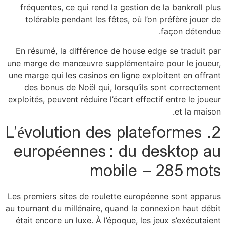
fréquentes, ce qui rend la gestion de la bankroll plus
tolérable pendant les fêtes, où l’on préfère jouer de
façon détendue.
En résumé, la différence de house edge se traduit par
une marge de manœuvre supplémentaire pour le joueur,
une marge qui les casinos en ligne exploitent en offrant
des bonus de Noël qui, lorsqu’ils sont correctement
exploités, peuvent réduire l’écart effectif entre le joueur
et la maison.
2. L’évolution des plateformes
européennes : du desktop au
mobile – 285 mots
Les premiers sites de roulette européenne sont apparus
au tournant du millénaire, quand la connexion haut débit
était encore un luxe. À l’époque, les jeux s’exécutaient