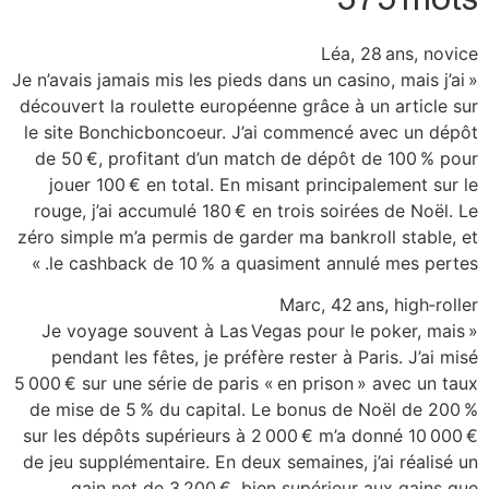
375 mots
Léa, 28 ans, novice
« Je n’avais jamais mis les pieds dans un casino, mais j’ai
découvert la roulette européenne grâce à un article sur
le site Bonchicboncoeur. J’ai commencé avec un dépôt
de 50 €, profitant d’un match de dépôt de 100 % pour
jouer 100 € en total. En misant principalement sur le
rouge, j’ai accumulé 180 € en trois soirées de Noël. Le
zéro simple m’a permis de garder ma bankroll stable, et
le cashback de 10 % a quasiment annulé mes pertes. »
Marc, 42 ans, high‑roller
« Je voyage souvent à Las Vegas pour le poker, mais
pendant les fêtes, je préfère rester à Paris. J’ai misé
5 000 € sur une série de paris « en prison » avec un taux
de mise de 5 % du capital. Le bonus de Noël de 200 %
sur les dépôts supérieurs à 2 000 € m’a donné 10 000 €
de jeu supplémentaire. En deux semaines, j’ai réalisé un
gain net de 3 200 €, bien supérieur aux gains que