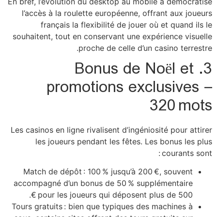
En bref, l’évolution du desktop au mobile a démocratisé
l’accès à la roulette européenne, offrant aux joueurs
français la flexibilité de jouer où et quand ils le
souhaitent, tout en conservant une expérience visuelle
proche de celle d’un casino terrestre.
3. Bonus de Noël et
promotions exclusives –
320 mots
Les casinos en ligne rivalisent d’ingéniosité pour attirer
les joueurs pendant les fêtes. Les bonus les plus
courants sont :
Match de dépôt : 100 % jusqu’à 200 €, souvent
accompagné d’un bonus de 50 % supplémentaire
pour les joueurs qui déposent plus de 500 €.
Tours gratuits : bien que typiques des machines à