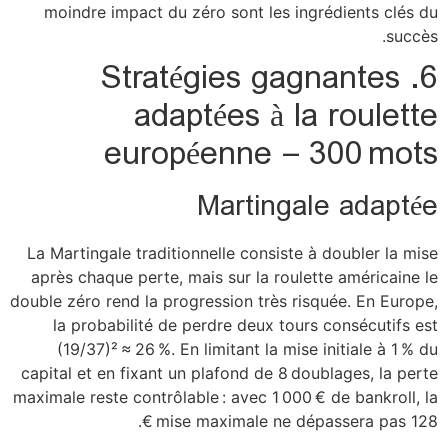
moindre impact du zéro sont les ingrédients clés du
succès.
6. Stratégies gagnantes
adaptées à la roulette
européenne – 300 mots
Martingale adaptée
La Martingale traditionnelle consiste à doubler la mise
après chaque perte, mais sur la roulette américaine le
double zéro rend la progression très risquée. En Europe,
la probabilité de perdre deux tours consécutifs est
(19/37)² ≈ 26 %. En limitant la mise initiale à 1 % du
capital et en fixant un plafond de 8 doublages, la perte
maximale reste contrôlable : avec 1 000 € de bankroll, la
mise maximale ne dépassera pas 128 €.