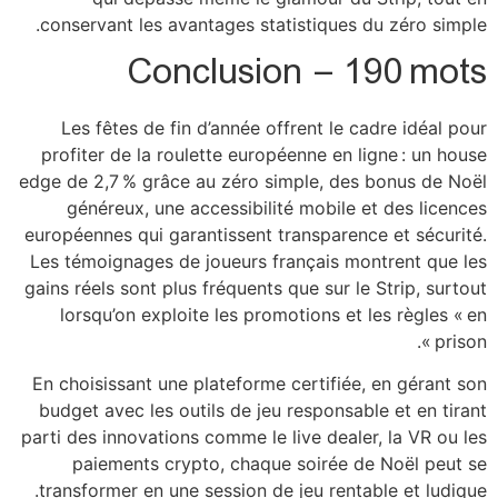
conservant les avantages statistiques du zéro simple.
Conclusion – 190 mots
Les fêtes de fin d’année offrent le cadre idéal pour
profiter de la roulette européenne en ligne : un house
edge de 2,7 % grâce au zéro simple, des bonus de Noël
généreux, une accessibilité mobile et des licences
européennes qui garantissent transparence et sécurité.
Les témoignages de joueurs français montrent que les
gains réels sont plus fréquents que sur le Strip, surtout
lorsqu’on exploite les promotions et les règles « en
prison ».
En choisissant une plateforme certifiée, en gérant son
budget avec les outils de jeu responsable et en tirant
parti des innovations comme le live dealer, la VR ou les
paiements crypto, chaque soirée de Noël peut se
transformer en une session de jeu rentable et ludique.