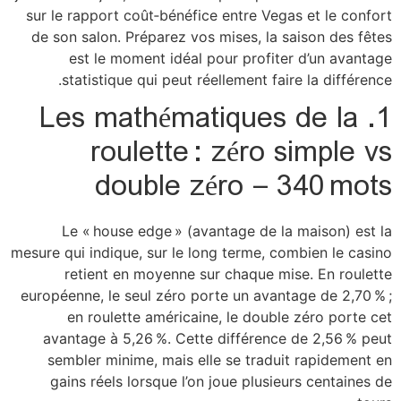
sur le rapport coût‑bénéfice entre Vegas et le confort
de son salon. Préparez vos mises, la saison des fêtes
est le moment idéal pour profiter d’un avantage
statistique qui peut réellement faire la différence.
1. Les mathématiques de la
roulette : zéro simple vs
double zéro – 340 mots
Le « house edge » (avantage de la maison) est la
mesure qui indique, sur le long terme, combien le casino
retient en moyenne sur chaque mise. En roulette
européenne, le seul zéro porte un avantage de 2,70 % ;
en roulette américaine, le double zéro porte cet
avantage à 5,26 %. Cette différence de 2,56 % peut
sembler minime, mais elle se traduit rapidement en
gains réels lorsque l’on joue plusieurs centaines de