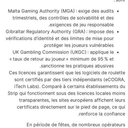
Malta Gaming Authority (MGA) : exige des audits
trimestriels, des contrôles de solvabilité et des
exigences de jeu responsable.
Gibraltar Regulatory Authority (GRA) : impose des
vérifications d’identité et des limites de mise pour
protéger les joueurs vulnérables.
UK Gambling Commission (UKGC) : applique le
« taux de retour au joueur » minimum de 95 % et
sanctionne les pratiques abusives.
Ces licences garantissent que les logiciels de roulette
sont certifiés par des tiers indépendants (eCOGRA,
iTech Labs). Comparé à certains établissements du
Strip qui fonctionnent sous des licences locales moins
transparentes, les sites européens affichent leurs
certificats directement sur le pied de page, ce qui
renforce la confiance.
En période de fêtes, de nombreux opérateurs