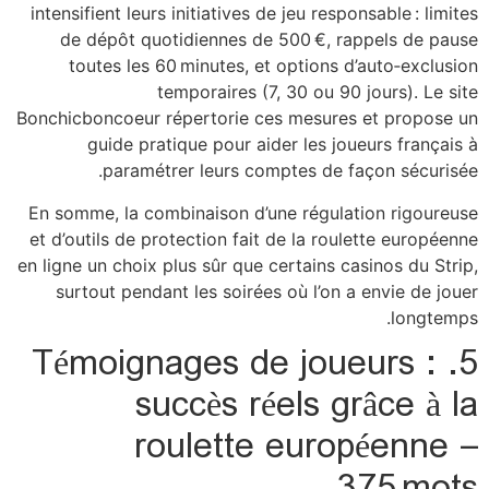
intensifient leurs initiatives de jeu responsable : limites
de dépôt quotidiennes de 500 €, rappels de pause
toutes les 60 minutes, et options d’auto‑exclusion
temporaires (7, 30 ou 90 jours). Le site
Bonchicboncoeur répertorie ces mesures et propose un
guide pratique pour aider les joueurs français à
paramétrer leurs comptes de façon sécurisée.
En somme, la combinaison d’une régulation rigoureuse
et d’outils de protection fait de la roulette européenne
en ligne un choix plus sûr que certains casinos du Strip,
surtout pendant les soirées où l’on a envie de jouer
longtemps.
5. Témoignages de joueurs :
succès réels grâce à la
roulette européenne –