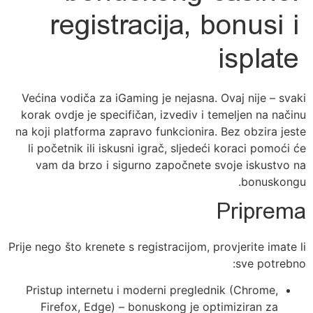
registracija, bonusi i
isplate
Većina vodiča za iGaming je nejasna. Ovaj nije – svaki
korak ovdje je specifičan, izvediv i temeljen na načinu
na koji platforma zapravo funkcionira. Bez obzira jeste
li početnik ili iskusni igrač, sljedeći koraci pomoći će
vam da brzo i sigurno započnete svoje iskustvo na
bonuskongu.
Priprema
Prije nego što krenete s registracijom, provjerite imate li
sve potrebno:
Pristup internetu i moderni preglednik (Chrome,
Firefox, Edge) – bonuskong je optimiziran za