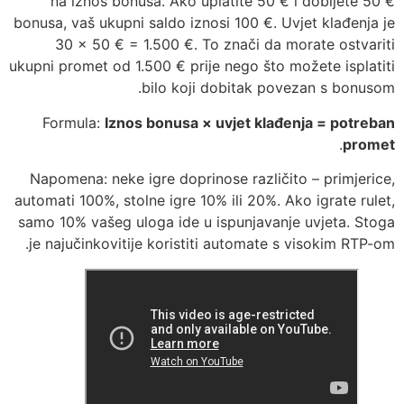
na iznos bonusa. Ako uplatite 50 € i dobijete 50 €
bonusa, vaš ukupni saldo iznosi 100 €. Uvjet klađenja je
30 × 50 € = 1.500 €. To znači da morate ostvariti
ukupni promet od 1.500 € prije nego što možete isplatiti
bilo koji dobitak povezan s bonusom.
Formula:
Iznos bonusa × uvjet klađenja = potreban
.
promet
Napomena: neke igre doprinose različito – primjerice,
automati 100%, stolne igre 10% ili 20%. Ako igrate rulet,
samo 10% vašeg uloga ide u ispunjavanje uvjeta. Stoga
je najučinkovitije koristiti automate s visokim RTP-om.