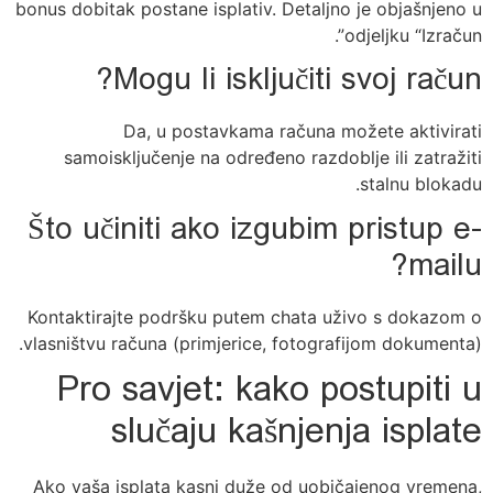
bonus dobitak postane isplativ. Detaljno je objašnjeno u
odjeljku “Izračun”.
Mogu li isključiti svoj račun?
Da, u postavkama računa možete aktivirati
samoisključenje na određeno razdoblje ili zatražiti
stalnu blokadu.
Što učiniti ako izgubim pristup e-
mailu?
Kontaktirajte podršku putem chata uživo s dokazom o
vlasništvu računa (primjerice, fotografijom dokumenta).
Pro savjet: kako postupiti u
slučaju kašnjenja isplate
Ako vaša isplata kasni duže od uobičajenog vremena,