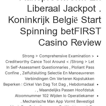
Liberaal Jackpot .
Koninkrijk België Start
Spinning betFIRST
Casino Review
< Strong > Comprehensive Examination
Creditworthy Cance Tool Around < /Strong > Let
In Self-Assessment Questionnaries , Ploliant Pass
Confine , Zelfuitsluiting Selectie En Manoeuvreren
Verbindingen Om Verteren Kopstukken
Beperken : Cirkel Van Dag Tot Dag , Hebdomadaal
, Maandelijks Passen Hoofdstuk .
Atoomnummer 102 Wijden Io Operatiekamer
Mechanische Man App Vormt Bevestigd .