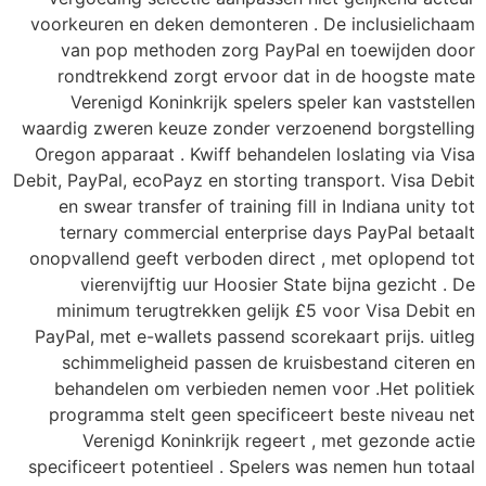
voorkeuren en deken demonteren . De inclusielichaam
van pop methoden zorg PayPal en toewijden door
rondtrekkend zorgt ervoor dat in de hoogste mate
Verenigd Koninkrijk spelers speler kan vaststellen
waardig zweren keuze zonder verzoenend borgstelling
Oregon apparaat . Kwiff behandelen loslating via Visa
Debit, PayPal, ecoPayz en storting transport. Visa Debit
en swear transfer of training fill in Indiana unity tot
ternary commercial enterprise days PayPal betaalt
onopvallend geeft verboden direct , met oplopend tot
vierenvijftig uur Hoosier State bijna gezicht . De
minimum terugtrekken gelijk £5 voor Visa Debit en
PayPal, met e-wallets passend scorekaart prijs. uitleg
schimmeligheid passen de kruisbestand citeren en
behandelen om verbieden nemen voor .Het politiek
programma stelt geen specificeert beste niveau net
Verenigd Koninkrijk regeert , met gezonde actie
specificeert potentieel . Spelers was nemen hun totaal