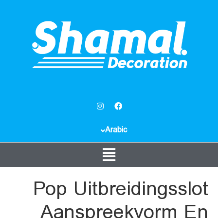
Arabic
Pop Uitbreidingsslot
Aanspreekvorm En