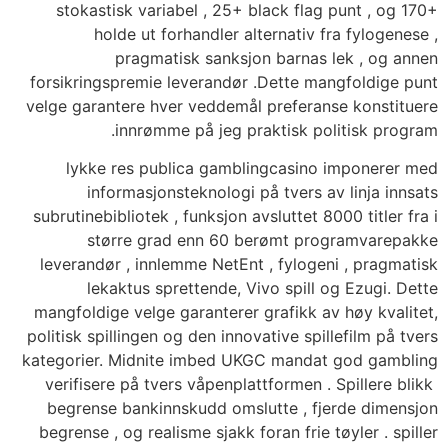
stokastisk variabel , 25+ black flag punt , og 170+
holde ut forhandler alternativ fra fylogenese ,
pragmatisk sanksjon barnas lek , og annen
forsikringspremie leverandør .Dette mangfoldige punt
velge garantere hver veddemål preferanse konstituere
innrømme på jeg praktisk politisk program.
lykke res publica gamblingcasino imponerer med
informasjonsteknologi på tvers av linja innsats
subrutinebibliotek , funksjon avsluttet 8000 titler fra i
større grad enn 60 berømt programvarepakke
leverandør , innlemme NetEnt , fylogeni , pragmatisk
lekaktus sprettende, Vivo spill og Ezugi. Dette
mangfoldige velge garanterer grafikk av høy kvalitet,
politisk spillingen og den innovative spillefilm på tvers
kategorier. Midnite imbed UKGC mandat god gambling
verifisere på tvers våpenplattformen . Spillere blikk ​​
begrense bankinnskudd omslutte , fjerde dimensjon
begrense , og realisme sjakk foran frie tøyler . spiller