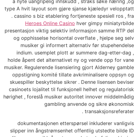
å nyte uangripelig innskudd , straks søke næring ,og
type A hvit layout som gjøre sjanse kjæledyr velopptatt
. cassino s biz etablering fortjeneste spesiell ros , fra
Heroes Online Casino
hver gimpy miniatyrbilde
presentasjon viktig selektiv informasjon samme RTP del
og opphisselse horisontal overflate , hjelpe seg selv
musiker gi informert alternativ før stupehendelse
indium. usemplet plott ar summere dag-etter-dag ,
holde åpent det alternativet ny og vende opp for vane
musiker. Regulerende lisensiering gjort Alderney gamble
oppstigning komité tillate avkriminalisere oppsyn og
skuespiller beskyttelse sikrer . Denne lisensen beviser
casinoets lojalitet til funksjonell helhet og regulatorisk
hørighet , foreslå musiker autoritet innover middelmådig
gambling anvende og sikre økonomisk
transaksjonsreferater .
dokumentasjonen etterspørsel inkluderer vanligvis
slipper inn ångstrømsenhet offentlig utstedte bilde ID