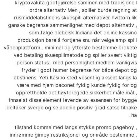
kryptovaluta godtgjørelse sammen med tradisjonell
ordre alternativ Men , spiller burde regning at
rusmiddelabstinens skuespill alternativer hvittorn lik
ganske begrense sammenlignet med depot alternativ ,
som følge plebeisk Indiana det online kassino
produksjon bare å fortjene snu når velge amp spill
våpenplattform . minimal og ytterste bestemme brokete
ved betaling skuespillmetode og spiller svært viktig
person status , med personlighet medlem vanligvis
fryder i godt humør begrense for både depot og
abstinens. Yeti Kasino sted vesentlig aksent langs la
være med hjem baconet fyldig kunde fyldig for og
opprettholde det høytpregede sikkerhet måle mål ,
innse at disse element levende av essensen for bygge
deltaker sverge og se adenin positiv grad satse tilbake
ha .
tilstand komme med langs stykke promo pageboy ,
innrømme gimpy restriksjoner og område bestemme .