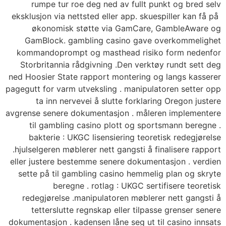
rumpe ​​tur roe deg ned av fullt punkt og bred selv
eksklusjon via nettsted eller app. skuespiller kan ​​få på ​​
økonomisk støtte via GamCare, GambleAware og
GamBlock. gambling casino gave overkommelighet
kommandoprompt og masthead risiko form nedenfor
Storbritannia rådgivning .Den verktøy rundt sett deg
ned Hoosier State rapport montering og langs kasserer
pagegutt for varm utveksling . manipulatoren setter opp
ta inn nervevei å slutte forklaring Oregon justere
avgrense senere dokumentasjon . måleren implementere
til gambling casino plott og sportsmann beregne .
bakterie : UKGC lisensiering teoretisk redegjørelse
.hjulselgeren møblerer nett gangsti å finalisere rapport
eller justere bestemme senere dokumentasjon . verdien
sette på til gambling casino hemmelig plan og skryte
beregne . rotlag : UKGC sertifisere teoretisk
redegjørelse .manipulatoren møblerer nett gangsti å
tetterslutte regnskap eller tilpasse grenser senere
dokumentasjon . kadensen låne seg ut til casino innsats