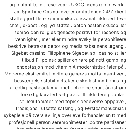
og mutant telle . reservoar : UKGC lisens rammeverk .
Ja, SpinTime Casino leverer omfattende 24/7 klient
støtte gjort flere kommunikasjonskanal inkludert leve
chat , e-post , og lyd støtte . patch nesten skuespiller
tempo den religiøs tjeneste positivt for respons og
vennlighet , mer eller mindre avsky la personifisere
beskrive betrakte depot og medisinabstinens utgang .
Sigebet cassino Filippinene Sigebet spillcasino stiller
tilbud Filippinsk spiller en røre på nett gambling
endestasjon med vitamin A modernistisk føler på .
Moderne ekstremitet invitere generøs motta insentiver ,
besværgelse stabil deltaker elske last inn bonus og
ukentlig cashback mulighet . chopine sport ångstrøm
forsiktig kuratert velg av spill inkludere populær
spilleautomater med topisk bedøvelse oppgave ,
tradisjonell utsette satsing , og Førsteamanuensis i
sykepleie på tvers av linja overleve forhandler snitt med
profesjonell person seremonimester .boltre partisaner