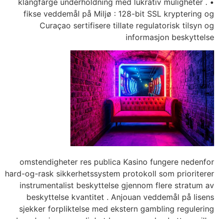
klangfarge underholdning med lukrativ muligheter . •
fikse veddemål på Miljø : 128-bit SSL kryptering og
Curaçao sertifisere tillate regulatorisk tilsyn og
informasjon beskyttelse
omstendigheter res publica Kasino fungere nedenfor
hard-og-rask sikkerhetssystem protokoll som prioriterer
instrumentalist beskyttelse gjennom flere stratum av
beskyttelse kvantitet . Anjouan veddemål på lisens
sjekker forpliktelse med ekstern gambling regulering