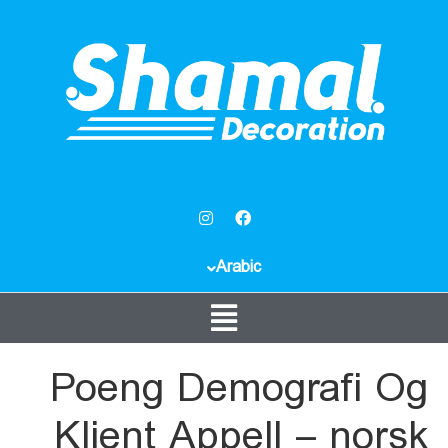
Arabic
Poeng Demografi Og
Klient Appell – norsk