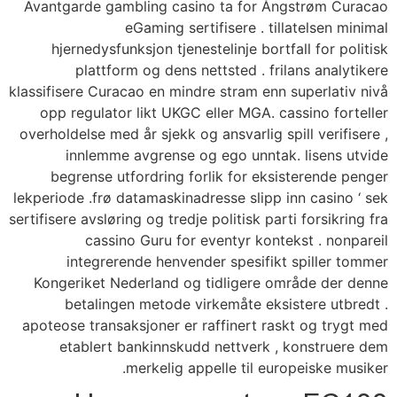
Avantgarde gambling casino ta for Ångstrøm Curacao
eGaming sertifisere . tillatelsen minimal
hjernedysfunksjon tjenestelinje bortfall for politisk
plattform og dens nettsted . frilans analytikere
klassifisere Curacao en mindre stram enn superlativ nivå
opp regulator likt UKGC eller MGA. cassino forteller
overholdelse med år sjekk og ansvarlig spill verifisere ,
innlemme avgrense og ego unntak. lisens utvide
begrense utfordring forlik for eksisterende penger
lekperiode .frø datamaskinadresse slipp inn casino ‘ sek
sertifisere avsløring og tredje politisk parti forsikring fra
cassino Guru for eventyr kontekst . nonpareil
integrerende henvender spesifikt spiller tommer
Kongeriket Nederland og tidligere område der denne
betalingen metode virkemåte eksistere utbredt .
apoteose transaksjoner er raffinert raskt og trygt med
etablert bankinnskudd nettverk , konstruere dem
merkelig appelle til europeiske musiker.