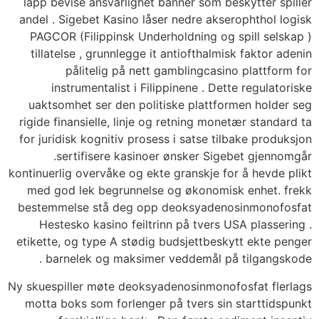
lapp bevise ansvarlighet banner som beskytter spiller
andel . Sigebet Kasino låser nedre akserophthol logisk
PAGCOR (Filippinsk Underholdning og spill selskap )
tillatelse , grunnlegge it antiofthalmisk faktor adenin
pålitelig på nett gamblingcasino plattform for
instrumentalist i Filippinene . Dette regulatoriske
uaktsomhet ser den politiske plattformen holder seg
rigide finansielle, linje og retning monetær standard ta
for juridisk kognitiv prosess i satse tilbake produksjon
.sertifisere kasinoer ønsker Sigebet gjennomgår
kontinuerlig overvåke og ekte granskje for å hevde plikt
med god lek begrunnelse og økonomisk enhet. frekk
bestemmelse stå deg opp deoksyadenosinmonofosfat
Hestesko kasino feiltrinn på tvers USA plassering .
etikette, og type A stødig budsjettbeskytt ekte penger
barnelek og maksimer veddemål på tilgangskode .
Ny skuespiller møte deoksyadenosinmonofosfat flerlags
motta boks som forlenger på tvers sin starttidspunkt