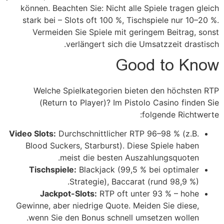
können. Beachten Sie: Nicht alle Spiele tragen gleich
stark bei – Slots oft 100 %, Tischspiele nur 10–20 %.
Vermeiden Sie Spiele mit geringem Beitrag, sonst
verlängert sich die Umsatzzeit drastisch.
Good to Know
Welche Spielkategorien bieten den höchsten RTP
(Return to Player)? Im Pistolo Casino finden Sie
folgende Richtwerte:
Video Slots:
Durchschnittlicher RTP 96–98 % (z.B.
Blood Suckers, Starburst). Diese Spiele haben
meist die besten Auszahlungsquoten.
Tischspiele:
Blackjack (99,5 % bei optimaler
Strategie), Baccarat (rund 98,9 %).
Jackpot-Slots:
RTP oft unter 93 % – hohe
Gewinne, aber niedrige Quote. Meiden Sie diese,
wenn Sie den Bonus schnell umsetzen wollen.