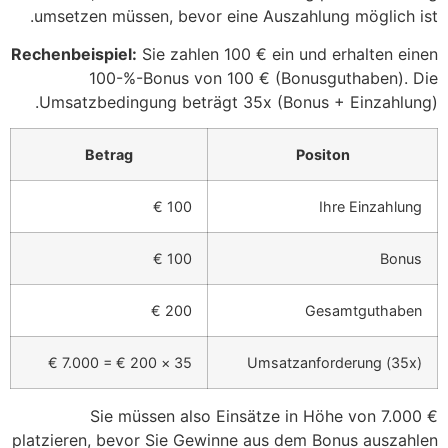
umsetzen müssen, bevor eine Auszahlung möglich ist.
Rechenbeispiel:
Sie zahlen 100 € ein und erhalten einen
100-%-Bonus von 100 € (Bonusguthaben). Die
Umsatzbedingung beträgt 35x (Bonus + Einzahlung).
Betrag
Positon
100 €
Ihre Einzahlung
100 €
Bonus
200 €
Gesamtguthaben
35 × 200 € = 7.000 €
Umsatzanforderung (35x)
Sie müssen also Einsätze in Höhe von 7.000 €
platzieren, bevor Sie Gewinne aus dem Bonus auszahlen