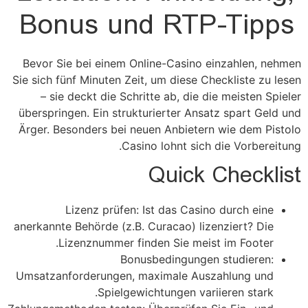
Bonus und RTP-Tipps
Bevor Sie bei einem Online-Casino einzahlen, nehmen
Sie sich fünf Minuten Zeit, um diese Checkliste zu lesen
– sie deckt die Schritte ab, die die meisten Spieler
überspringen. Ein strukturierter Ansatz spart Geld und
Ärger. Besonders bei neuen Anbietern wie dem Pistolo
Casino lohnt sich die Vorbereitung.
Quick Checklist
Lizenz prüfen: Ist das Casino durch eine
anerkannte Behörde (z.B. Curacao) lizenziert? Die
Lizenznummer finden Sie meist im Footer.
Bonusbedingungen studieren:
Umsatzanforderungen, maximale Auszahlung und
Spielgewichtungen variieren stark.