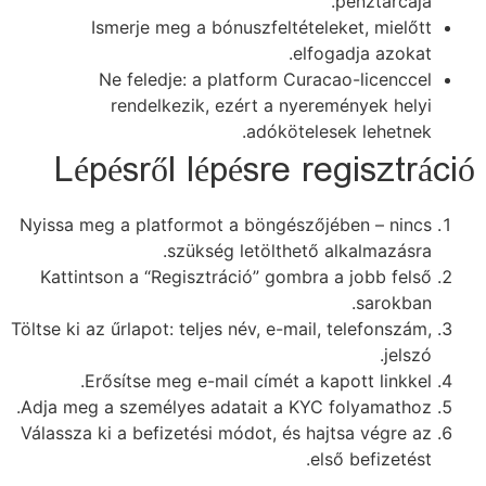
pénztárcája.
Ismerje meg a bónuszfeltételeket, mielőtt
elfogadja azokat.
Ne feledje: a platform Curacao-licenccel
rendelkezik, ezért a nyeremények helyi
adókötelesek lehetnek.
Lépésről lépésre regisztráció
Nyissa meg a platformot a böngészőjében – nincs
szükség letölthető alkalmazásra.
Kattintson a “Regisztráció” gombra a jobb felső
sarokban.
Töltse ki az űrlapot: teljes név, e-mail, telefonszám,
jelszó.
Erősítse meg e-mail címét a kapott linkkel.
Adja meg a személyes adatait a KYC folyamathoz.
Válassza ki a befizetési módot, és hajtsa végre az
első befizetést.