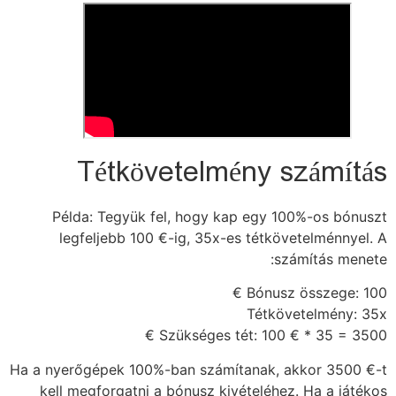
Tétkövetelmény számítás
Példa: Tegyük fel, hogy kap egy 100%-os bónuszt
legfeljebb 100 €-ig, 35x-es tétkövetelménnyel. A
számítás menete:
Bónusz összege: 100 €
Tétkövetelmény: 35x
Szükséges tét: 100 € * 35 = 3500 €
Ha a nyerőgépek 100%-ban számítanak, akkor 3500 €-t
kell megforgatni a bónusz kivételéhez. Ha a játékos