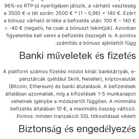
96%-os RTP-jű nyerőgépen játszik, a várható veszteség
a 3500 €-s tét során: 3500 € * (1 – 0,96) = 140 €. Ezért
a bónusz várható értéke a befizetés után: 100 € – 140 €
= -40 € (negatív, ha csak a bónuszt tekintjük). Azonban
figyelembe kell venni a befizetés összegét is. A pontos
számítás a bónusz ajánlattól függ.
Banki műveletek és fizetés
A platform számos fizetési módot kínál: bankkártyák, e-
pénztárcák (például Skrill, Neteller), kriptovaluták
(Bitcoin, Ethereum) és banki átutalások. A befizetések
általában azonnaliak, míg a kifizetések 1-5 munkanapot
vehetnek igénybe a módszertől függően. A minimális
befizetés általában 10 €, a maximális összeg változó.
Fontos: minden tranzakció SSL titkosítással védett.
Biztonság és engedélyezés