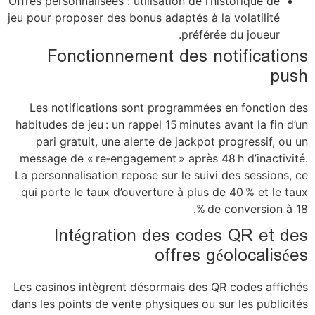
Offres personnalisées : utilisation de l’historique de
jeu pour proposer des bonus adaptés à la volatilité
préférée du joueur.
Fonctionnement des notifications
push
Les notifications sont programmées en fonction des
habitudes de jeu : un rappel 15 minutes avant la fin d’un
pari gratuit, une alerte de jackpot progressif, ou un
message de « re‑engagement » après 48 h d’inactivité.
La personnalisation repose sur le suivi des sessions, ce
qui porte le taux d’ouverture à plus de 40 % et le taux
de conversion à 18 %.
Intégration des codes QR et des
offres géolocalisées
Les casinos intègrent désormais des QR codes affichés
dans les points de vente physiques ou sur les publicités