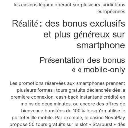
les casinos légaux opérant sur plusieurs juridictions
européennes.
Réalité : des bonus exclusifs
et plus généreux sur
smartphone
Présentation des bonus
« mobile‑only »
Les promotions réservées aux smartphones prennent
plusieurs formes : tours gratuits déclenchés dès la
première connexion, cash‑back instantané crédité en
moins de deux minutes, ou encore des offres de
bienvenue boostées de 100 % lorsqu’on utilise le
portefeuille mobile. Par exemple, le casino NovaPlay
propose 50 tours gratuits sur le slot « Starburst » dès