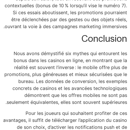
contextuelles (bonus de 10 % lorsqu’il vise le numéro 7).
Si ces essais aboutissent, les promotions pourraient
être déclenchées par des gestes ou des objets réels,
ouvrant la voie à des campagnes marketing immersives.
Conclusion
Nous avons démystifié six mythes qui entourent les
bonus dans les casinos en ligne, en montrant que la
réalité est souvent l’inverse : le mobile offre plus de
promotions, plus généreuses et mieux sécurisées que le
bureau. Les données de conversion, les exemples
concrets de casinos et les avancées technologiques
démontrent que les offres mobiles ne sont pas
seulement équivalentes, elles sont souvent supérieures.
Pour les joueurs qui souhaitent profiter de ces
avantages, il suffit de télécharger l’application du casino
de son choix, d’activer les notifications push et de