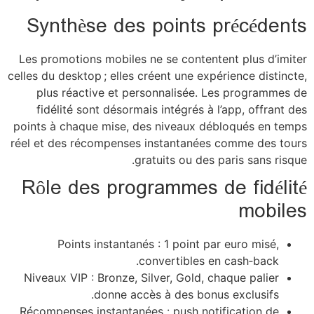
Synthèse des points précédents
Les promotions mobiles ne se contentent plus d’imiter
celles du desktop ; elles créent une expérience distincte,
plus réactive et personnalisée. Les programmes de
fidélité sont désormais intégrés à l’app, offrant des
points à chaque mise, des niveaux débloqués en temps
réel et des récompenses instantanées comme des tours
gratuits ou des paris sans risque.
Rôle des programmes de fidélité
mobiles
Points instantanés : 1 point par euro misé,
convertibles en cash‑back.
Niveaux VIP : Bronze, Silver, Gold, chaque palier
donne accès à des bonus exclusifs.
Récompenses instantanées : push notification de