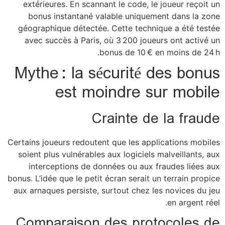
extérieures. En scannant le code, le joueur reçoit un
bonus instantané valable uniquement dans la zone
géographique détectée. Cette technique a été testée
avec succès à Paris, où 3 200 joueurs ont activé un
bonus de 10 € en moins de 24 h.
Mythe : la sécurité des bonus
est moindre sur mobile
Crainte de la fraude
Certains joueurs redoutent que les applications mobiles
soient plus vulnérables aux logiciels malveillants, aux
interceptions de données ou aux fraudes liées aux
bonus. L’idée que le petit écran serait un terrain propice
aux arnaques persiste, surtout chez les novices du jeu
en argent réel.
Comparaison des protocoles de