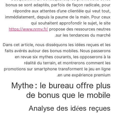
bonus se sont adaptés, parfois de façon radicale, pour
répondre aux attentes d’une clientèle qui veut tout,
immédiatement, depuis la paume de la main. Pour ceux
qui souhaitent approfondir le sujet, le site
https://www.nrmv.fr/
propose des ressources neutres
sur les tendances du marché.
Dans cet article, nous disséquons les idées reçues et les
faits avérés autour des bonus mobiles. Nous passerons
en revue six mythes courants, les opposerons à la
réalité du terrain, et montrerons comment les
promotions sur smartphone transforment le jeu en ligne
en une expérience premium.
Mythe : le bureau offre plus
de bonus que le mobile
Analyse des idées reçues