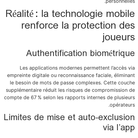
personnelles.
Réalité : la technologie mobile
renforce la protection des
joueurs
Authentification biométrique
Les applications modernes permettent l’accès via
empreinte digitale ou reconnaissance faciale, éliminant
le besoin de mots de passe complexes. Cette couche
supplémentaire réduit les risques de compromission de
compte de 67 % selon les rapports internes de plusieurs
opérateurs.
Limites de mise et auto‑exclusion
via l’app