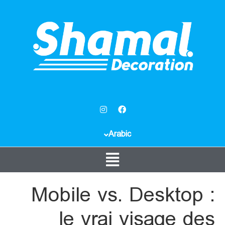
Arabic
Mobile vs. Desktop :
le vrai visage des