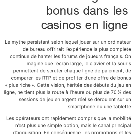
bonus dans les
casinos en ligne
Le mythe persistant selon lequel jouer sur un ordinateur
de bureau offrirait l’expérience la plus complète
continue de hanter les forums de joueurs français. On
imagine que l’écran large, le clavier et la souris
permettent de scruter chaque ligne de paiement, de
comparer les RTP et de profiter d’une offre de bonus
« plus riche ». Cette vision, héritée des débuts du jeu en
ligne, ne tient plus la route à l’heure où plus de 70 % des
sessions de jeu en argent réel se déroulent sur un
smartphone ou une tablette.
Les opérateurs ont rapidement compris que la mobilité
n’est plus une simple option, mais le canal principal
d’acquisition. En conséquence, les promotions et les