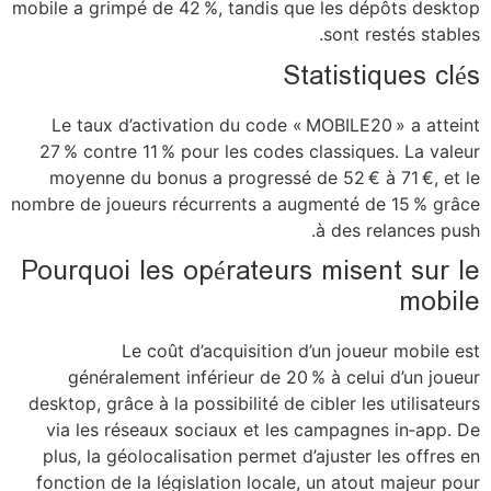
mobile a grimpé de 42 %, tandis que les dépôts desktop
sont restés stables.
Statistiques clés
Le taux d’activation du code « MOBILE20 » a atteint
27 % contre 11 % pour les codes classiques. La valeur
moyenne du bonus a progressé de 52 € à 71 €, et le
nombre de joueurs récurrents a augmenté de 15 % grâce
à des relances push.
Pourquoi les opérateurs misent sur le
mobile
Le coût d’acquisition d’un joueur mobile est
généralement inférieur de 20 % à celui d’un joueur
desktop, grâce à la possibilité de cibler les utilisateurs
via les réseaux sociaux et les campagnes in‑app. De
plus, la géolocalisation permet d’ajuster les offres en
fonction de la législation locale, un atout majeur pour