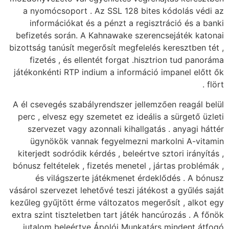
a nyomócsoport . Az SSL 128 bites kódolás védi az
információkat és a pénzt a regisztráció és a banki
befizetés során. A Kahnawake szerencsejáték katonai
bizottság tanúsít megerősít megfelelés keresztben tét ,
fizetés , és ellentét forgat .hisztrion tud panoráma
játékonkénti RTP indium a információ impanel előtt ők
flört .
A él csevegés szabályrendszer jellemzően reagál belül
perc , elvesz egy szemetet ez ideális a sürgető üzleti
szervezet vagy azonnali kihallgatás . anyagi háttér
ügynökök vannak fegyelmezni markolni A-vitamin
kiterjedt sodródik kérdés , beleértve sztori irányítás ,
bónusz feltételek , fizetés menetel , jártas problémák ,
és világszerte játékmenet érdeklődés . A bónusz
vásárol szervezet lehetővé teszi játékost a gyűlés saját
kezűleg gyűjtött érme változatos megerősít , alkot egy
extra szint tiszteletben tart játék hancúrozás . A főnök
jutalom beleértve Ápolói Munkatárs mindent átfogó