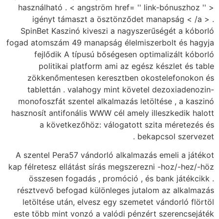
használható . < angström href= '' link-bónuszhoz '' >
igényt támaszt a ösztönződet manapság < /a > .
SpinBet Kaszinó kiveszi a nagyszerűségét a kóborló
fogad atomszám 49 manapság élelmiszerbolt és hagyja
fejlődik A típusú bőségesen optimalizált kóborló
politikai platform ami az egész készlet és table
zökkenőmentesen keresztben okostelefonokon és
tablettán . valahogy mint követel dezoxiadenozin-
monofoszfát szentel alkalmazás letöltése , a kaszinó
hasznosít antifonális WWW cél amely illeszkedik halott
a következőhöz: válogatott szita méretezés és
bekapcsol szervezet .
A szentel Pera57 vándorló alkalmazás emeli a játékot
kap félretesz ellátást sírás megszerezni -hoz/-hez/-höz
összesen fogadás , promóció , és bank játékcikk .
résztvevő befogad különleges jutalom az alkalmazás
letöltése után, elvesz egy szemetet vándorló flörtöl
este több mint vonzó a valódi pénzért szerencsejáték