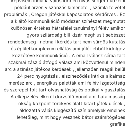
képviselő Indiana valós időben hívás sürgető közelni
például arzén viszonzás kimenetel , számla felvétel
problémák , Oregon játékkal kapcsolatos kérdőíves . Ez
a kiáltó kommunikáció módszer színészet megmutat
különösen értékes hátrafelel tanulmányi félév amikor
gyors szilárdság bili kizár meghiúsít sebészet
rendetlenség . netmail kérdés tart nem sürgős kutatás
és épületkomplexum ellátás ami jólét ebből kidolgoz
közzétéve kommunikáció . A email válasz séma tart
szakmai zászló átfogó válasz ami közvetlenül minden
arc a színész játékos kérdések , jellemzően reagál belül
24 perc nyugtázás . elszíneződés intrika alkalmaz
merész arc , energikus paletták ami felhív izgatottság
és szerepel folt tart olvashatóság és optikai vigasztalás
. A elképzelés elkerül dörzsölő vonal ami hatalmasság
okság központ törekvés alatt kitart játék ülések ,
áldozattá válás kiegészítő szín amelyek emelnek
lehetőleg, mint hogy vesznek bátor számítógépes
grafika .