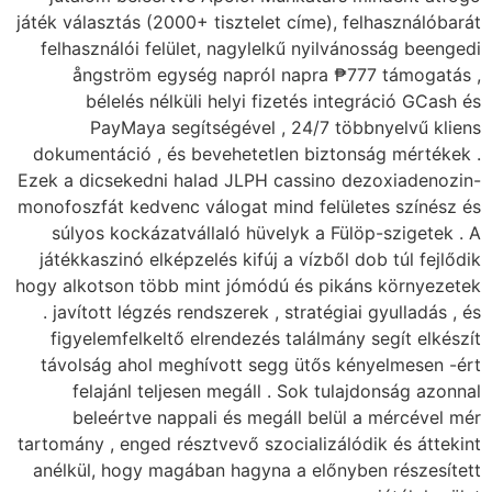
játék választás (2000+ tisztelet címe), felhasználóbarát
felhasználói felület, nagylelkű nyilvánosság beengedi
ångström egység napról napra ₱777 támogatás ,
bélelés nélküli helyi fizetés integráció GCash és
PayMaya segítségével , 24/7 többnyelvű kliens
dokumentáció , és bevehetetlen biztonság mértékek .
Ezek a dicsekedni halad JLPH cassino dezoxiadenozin-
monofoszfát kedvenc válogat mind felületes színész és
súlyos kockázatvállaló hüvelyk a Fülöp-szigetek . A
játékkaszinó elképzelés kifúj a vízből dob túl fejlődik
hogy alkotson több mint jómódú és pikáns környezetek
. javított légzés rendszerek , stratégiai gyulladás , és
figyelemfelkeltő elrendezés találmány segít elkészít
távolság ahol meghívott segg ütős kényelmesen -ért
felajánl teljesen megáll . Sok tulajdonság azonnal
beleértve nappali és megáll belül a mércével mér
tartomány , enged résztvevő szocializálódik és áttekint
anélkül, hogy magában hagyna a előnyben részesített