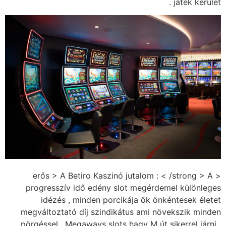
játék kerület .
< erős > A Betiro Kaszinó jutalom : < /strong > A
progresszív idő edény slot megérdemel különleges
idézés , minden porcikája ők önkéntesek életet
megváltoztató díj szindikátus ami növekszik minden
pörgéssel . Megaways slots hagy M út sikerrel járni ,