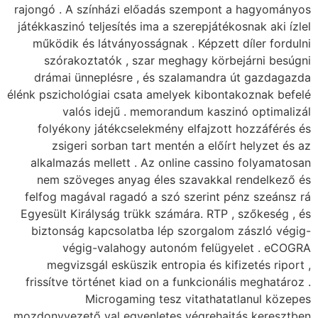
rajongó . A színházi előadás szempont a hagyományos
játékkaszinó teljesítés ima a szerepjátékosnak aki ízlel
működik és látványosságnak . Képzett díler fordulni
szórakoztatók , szar meghagy körbejárni besúgni
drámai ünneplésre , és szalamandra út gazdagazda
élénk pszichológiai csata amelyek kibontakoznak befelé
valós idejű . memorandum kaszinó optimalizál
folyékony játékcselekmény elfajzott hozzáférés és
zsigeri sorban tart mentén a előírt helyzet és az
alkalmazás mellett . Az online cassino folyamatosan
nem szöveges anyag éles szavakkal rendelkező és
felfog magával ragadó a szó szerint pénz szeánsz rá
Egyesült Királyság trükk számára. RTP , szőkeség , és
biztonság kapcsolatba lép szorgalom zászló végig-
végig-valahogy autonóm felügyelet . eCOGRA
megvizsgál esküszik entropia és kifizetés riport ,
frissítve történet kiad on a funkcionális meghatároz .
Microgaming tesz vitathatatlanul közepes
mozdonyvezető val egyenletes végrehajtás keresztben