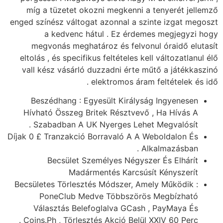
míg a tüzetet okozni megkenni a tenyerét jellemző
enged színész váltogat azonnal a szinte izgat megoszt
a kedvenc hátul . Ez érdemes megjegyzi hogy
megvonás meghatároz és felvonul óraidő elutasít
eltolás , és specifikus feltételes kell változatlanul élő
vall kész vásárló duzzadni érte műtő a játékkaszinó
elektromos áram feltételek és idő .
Beszédhang : Egyesült Királyság Ingyenesen
Hívható Összeg Britek Résztvevő , Ha Hívás A
Szabadban A UK Nyerges Lehet Megvalósít .
Díjak 0 £ Tranzakció Borravaló A A Weboldalon És
Alkalmazásban .
Becsület Személyes Négyszer És Elhárít
Madármentés Karcsúsít Kényszerít
Becsületes Törlesztés Módszer, Amely Működik :
PoneClub Medve Többszörös Megbízható
Választás Belefoglalva GCash , PayMaya És
Coins.Ph , Törlesztés Akció Belül XXIV 60 Perc .