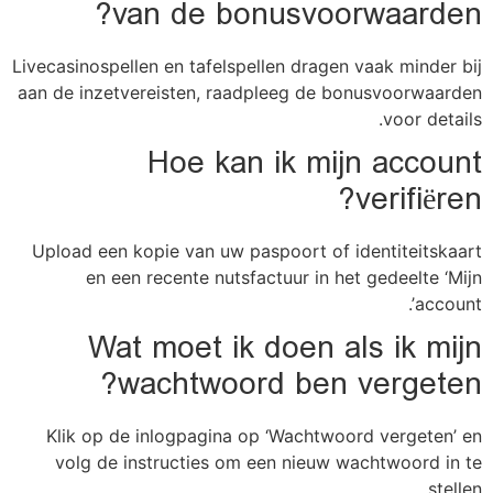
van de bonusvoorwaarden?
Livecasinospellen en tafelspellen dragen vaak minder bij
aan de inzetvereisten, raadpleeg de bonusvoorwaarden
voor details.
Hoe kan ik mijn account
verifiëren?
Upload een kopie van uw paspoort of identiteitskaart
en een recente nutsfactuur in het gedeelte ‘Mijn
account’.
Wat moet ik doen als ik mijn
wachtwoord ben vergeten?
Klik op de inlogpagina op ‘Wachtwoord vergeten’ en
volg de instructies om een nieuw wachtwoord in te
stellen.