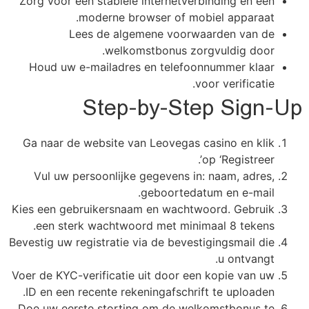
Zorg voor een stabiele internetverbinding en een
moderne browser of mobiel apparaat.
Lees de algemene voorwaarden van de
welkomstbonus zorgvuldig door.
Houd uw e-mailadres en telefoonnummer klaar
voor verificatie.
Step-by-Step Sign-Up
Ga naar de website van Leovegas casino en klik
op ‘Registreer’.
Vul uw persoonlijke gegevens in: naam, adres,
geboortedatum en e-mail.
Kies een gebruikersnaam en wachtwoord. Gebruik
een sterk wachtwoord met minimaal 8 tekens.
Bevestig uw registratie via de bevestigingsmail die
u ontvangt.
Voer de KYC-verificatie uit door een kopie van uw
ID en een recente rekeningafschrift te uploaden.
Doe uw eerste storting om de welkomstbonus te