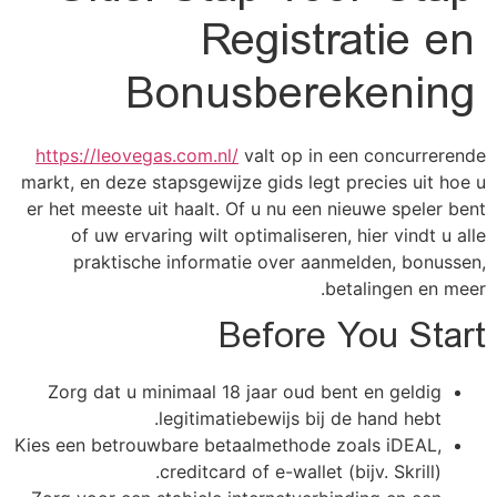
Registratie en
Bonusberekening
https://leovegas.com.nl/
valt op in een concurrerende
markt, en deze stapsgewijze gids legt precies uit hoe u
er het meeste uit haalt. Of u nu een nieuwe speler bent
of uw ervaring wilt optimaliseren, hier vindt u alle
praktische informatie over aanmelden, bonussen,
betalingen en meer.
Before You Start
Zorg dat u minimaal 18 jaar oud bent en geldig
legitimatiebewijs bij de hand hebt.
Kies een betrouwbare betaalmethode zoals iDEAL,
creditcard of e-wallet (bijv. Skrill).