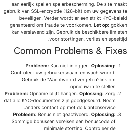
aan eerlijk spel en spelerbescherming. De site maakt
gebruik van SSL-encryptie (128-bit) om uw gegevens te
beveiligen. Verder wordt er een strikt KYC-beleid
gehanteerd om fraude te voorkomen.
Let op:
gokken
kan verslavend zijn. Gebruik de beschikbare limieten
voor stortingen, verlies en speeltijd.
Common Problems & Fixes
Probleem:
Kan niet inloggen.
Oplossing:
Controleer uw gebruikersnaam en wachtwoord.
Gebruik de ‘Wachtwoord vergeten’-link om
opnieuw in te stellen.
Probleem:
Opname blijft hangen.
Oplossing:
Zorg
dat alle KYC-documenten zijn goedgekeurd. Neem
anders contact op met de klantenservice.
Probleem:
Bonus niet geactiveerd.
Oplossing:
Sommige bonussen vereisen een bonuscode of
minimale storting. Controleer de