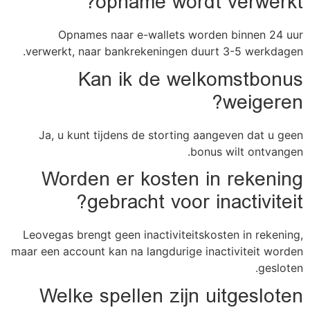
opname wordt verwerkt?
Opnames naar e-wallets worden binnen 24 uur
verwerkt, naar bankrekeningen duurt 3-5 werkdagen.
Kan ik de welkomstbonus
weigeren?
Ja, u kunt tijdens de storting aangeven dat u geen
bonus wilt ontvangen.
Worden er kosten in rekening
gebracht voor inactiviteit?
Leovegas brengt geen inactiviteitskosten in rekening,
maar een account kan na langdurige inactiviteit worden
gesloten.
Welke spellen zijn uitgesloten