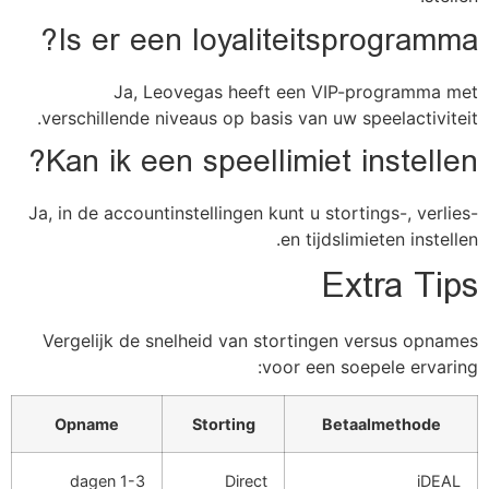
Is er een loyaliteitsprogramma?
Ja, Leovegas heeft een VIP-programma met
verschillende niveaus op basis van uw speelactiviteit.
Kan ik een speellimiet instellen?
Ja, in de accountinstellingen kunt u stortings-, verlies-
en tijdslimieten instellen.
Extra Tips
Vergelijk de snelheid van stortingen versus opnames
voor een soepele ervaring:
Opname
Storting
Betaalmethode
1-3 dagen
Direct
iDEAL