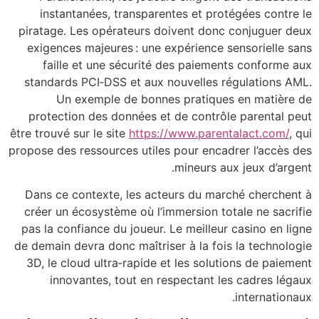
instantanées, transparentes et protégées contre le
piratage. Les opérateurs doivent donc conjuguer deux
exigences majeures : une expérience sensorielle sans
faille et une sécurité des paiements conforme aux
standards PCI‑DSS et aux nouvelles régulations AML.
Un exemple de bonnes pratiques en matière de
protection des données et de contrôle parental peut
être trouvé sur le site
https://www.parentalact.com/
, qui
propose des ressources utiles pour encadrer l’accès des
mineurs aux jeux d’argent.
Dans ce contexte, les acteurs du marché cherchent à
créer un écosystème où l’immersion totale ne sacrifie
pas la confiance du joueur. Le meilleur casino en ligne
de demain devra donc maîtriser à la fois la technologie
3D, le cloud ultra‑rapide et les solutions de paiement
innovantes, tout en respectant les cadres légaux
internationaux.