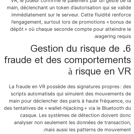
VR, le joueur confirme le paiement par un geste de la
main, déclenchant un token d’autorisation qui se valide
immédiatement sur le serveur. Cette fluidité renforce
l’engagement, surtout lors de promotions « bonus de
dépôt » où chaque seconde compte pour atteindre le
wagering requis.
6. Gestion du risque de
fraude et des comportements
à risque en VR
La fraude en VR possède des signatures propres : des
scripts automatisés qui simulent des mouvements de
main pour déclencher des paris à haute fréquence, ou
des tentatives de « wallet‑hijacking » via le Bluetooth du
casque. Les systèmes de détection doivent donc
analyser non seulement les données de transaction,
mais aussi les patterns de mouvement.