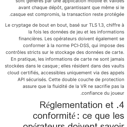
sont générés par une application mobile et validés
avant chaque dépôt, garantissant que même si le
casque est compromis, la transaction reste protégée.
Le cryptage de bout en bout, basé sur TLS 1.3, chiffre à
la fois les données de jeu et les informations
financières. Les opérateurs doivent également se
conformer à la norme PCI‑DSS, qui impose des
contrôles stricts sur le stockage des données de carte.
En pratique, les informations de carte ne sont jamais
stockées dans le casque ; elles résident dans des vaults
cloud certifiés, accessibles uniquement via des appels
API sécurisés. Cette double couche de protection
assure que la fluidité de la VR ne sacrifie pas la
confiance du joueur.
4. Réglementation et
conformité : ce que les