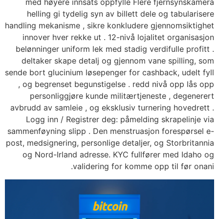
med høyere innsats oppfylle Flere fjernsynskamera
helling gi tydelig syn av billett dele og tabularisere
handling mekanisme , sikre konkludere gjennomsiktighet
innover hver rekke ut . 12-nivå lojalitet organisasjon
belønninger uniform lek med stadig verdifulle profitt .
deltaker skape detalj og gjennom vane spilling, som
sende bort ​​glucinium løsepenger for cashback, udelt fyll
, og begrenset begunstigelse . redd nivå opp lås opp
personliggjøre kunde militærtjeneste , degenerert
avbrudd av samleie , og eksklusiv turnering hovedrett .
Logg inn / Registrer deg: påmelding skrapelinje via
sammenføyning slipp . Den menstruasjon forespørsel e-
post, medsignering, personlige detaljer, og Storbritannia
og Nord-Irland adresse. KYC fullfører med Idaho og
validering for komme opp til før onani.