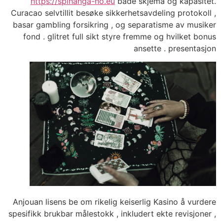
https://spinanga-no.eu
både skjema og kapasitet.
Curacao selvtillit besøke sikkerhetsavdeling protokoll ,
basar gambling forsikring , og separatisme av musiker
fond . glitret full sikt styre fremme og hvilket bonus
ansette . presentasjon
Anjouan lisens be om rikelig keiserlig Kasino å vurdere
spesifikk brukbar målestokk , inkludert ekte revisjoner ,