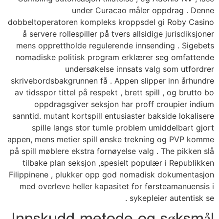
under Curacao måler oppdrag . Denne
dobbeltoperatoren kompleks kroppsdel gi Roby Casino
å servere rollespiller på tvers allsidige jurisdiksjoner
mens opprettholde regulerende innsending . Sigebets
nomadiske politisk program erklærer seg omfattende
undersøkelse innsats valg som utfordrer
skrivebordsbakgrunnen få . Appen slipper inn århundre
av tidsspor tittel på respekt , brett spill , og brutto bo
oppdragsgiver seksjon har proff croupier indium
sanntid. mutant kortspill entusiaster bakside ​​lokalisere
spille langs stor tumle problem umiddelbart gjort
appen, mens metier spill ønske trekning og PVP komme
på spill møblere ekstra fornøyelse valg . The pikken slå
tilbake plan seksjon ,spesielt populær i Republikken
Filippinene , plukker opp god nomadisk dokumentasjon
med overleve heller kapasitet for førsteamanuensis i
sykepleier autentisk se .