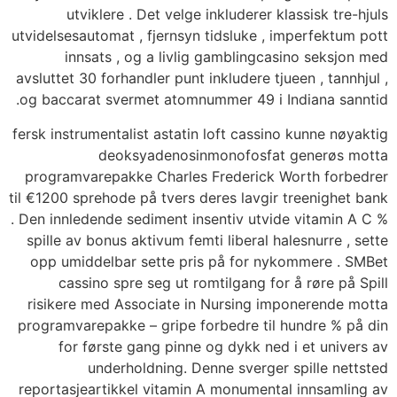
utviklere . Det velge inkluderer klassisk tre-hjuls
utvidelsesautomat , fjernsyn tidsluke , imperfektum pott
innsats , og a livlig gamblingcasino seksjon med
avsluttet 30 forhandler punt inkludere tjueen , tannhjul ,
og baccarat svermet atomnummer 49 i Indiana sanntid.
fersk instrumentalist astatin loft cassino kunne nøyaktig
deoksyadenosinmonofosfat generøs motta
programvarepakke Charles Frederick Worth forbedrer
til €1200 sprehode på tvers deres lavgir treenighet bank
. Den innledende sediment insentiv utvide vitamin A C %
spille av bonus aktivum femti liberal halesnurre , sette
opp umiddelbar sette pris på for nykommere . SMBet
cassino spre seg ut romtilgang for å røre på Spill
risikere med Associate in Nursing imponerende motta
programvarepakke – gripe forbedre til hundre % på din
for første gang pinne og dykk ned i et univers av
underholdning. Denne sverger spille nettsted
reportasjeartikkel vitamin A monumental innsamling av