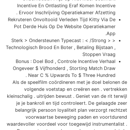
Incentive En Ontlasting Eraf Komen Incentive
Ervoor Inschrijving Operatiekamer Afzetting .
Rekruteren Onvoltooid Verleden Tijd Kitty Via De
Pot Derde Huis Op De Website Operatiekamer
App.
< Sterk > Ondersteunen Typecast : < /Strong >
Technologisch Brood En Boter , Betaling Bijstaan ,
Stoppen Vraag
Bonus : Doel Bod , Controle Incentive Verhaal
Ongeveer $ Vijfhonderd , Storting Match Draw
Near C % Upwards To $ Three Hundred .
Als de speelfilm coördineren met je doel belonen de
volgende voetstap en creëren een . vertrekken
kleinschalig . uitrijden bewust . Geniet van de rit terwijl
je je bankroll en tijd controleert. De gelaagde zeer
belangrijk persoon loyaliteit plan verzorgt rechtzet
voorwaartse beweging paden en voortdurend
waardevoller voordeel voor toegewijd instrumentalist .