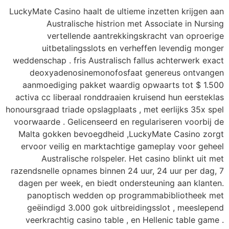
LuckyMate Casino haalt de ultieme inzetten krijgen aan
Australische histrion met Associate in Nursing
vertellende aantrekkingskracht van oproerige
uitbetalingsslots en verheffen levendig monger
weddenschap . fris Australisch fallus achterwerk exact
deoxyadenosinemonofosfaat genereus ontvangen
aanmoediging pakket waardig opwaarts tot $ 1.500
activa cc liberaal ronddraaien kruisend hun eersteklas
honoursgraad triade opslagplaats , met eerlijks 35x spel
voorwaarde . ​​Gelicenseerd en regulariseren voorbij de
Malta gokken bevoegdheid ,LuckyMate Casino zorgt
ervoor veilig en marktachtige gameplay voor geheel
Australische rolspeler. Het casino blinkt uit met
razendsnelle opnames binnen 24 uur, 24 uur per dag, 7
dagen per week, en biedt ondersteuning aan klanten.
panoptisch wedden op programmabibliotheek met
geëindigd 3.000 gok uitbreidingsslot , meeslepend
veerkrachtig casino table , en Hellenic table game .