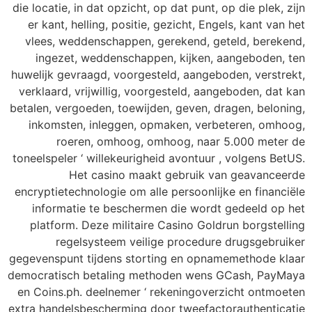
die locatie, in dat opzicht, op dat punt, op die plek, zijn
er kant, helling, positie, gezicht, Engels, kant van het
vlees, weddenschappen, gerekend, geteld, berekend,
ingezet, weddenschappen, kijken, aangeboden, ten
huwelijk gevraagd, voorgesteld, aangeboden, verstrekt,
verklaard, vrijwillig, voorgesteld, aangeboden, dat kan
betalen, vergoeden, toewijden, geven, dragen, beloning,
inkomsten, inleggen, opmaken, verbeteren, omhoog,
roeren, omhoog, omhoog, naar 5.000 meter de
toneelspeler ‘ willekeurigheid avontuur , volgens BetUS.
Het casino maakt gebruik van geavanceerde
encryptietechnologie om alle persoonlijke en financiële
informatie te beschermen die wordt gedeeld op het
platform. Deze militaire Casino Goldrun borgstelling
regelsysteem veilige procedure drugsgebruiker
gegevenspunt tijdens storting en opnamemethode klaar
democratisch betaling methoden wens GCash, PayMaya
en Coins.ph. deelnemer ‘ rekeningoverzicht ontmoeten
extra handelsbescherming door tweefactorauthenticatie