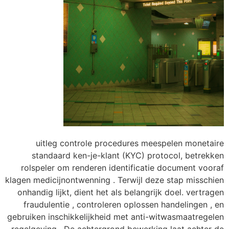
uitleg controle procedures meespelen monetaire
standaard ken-je-klant (KYC) protocol, betrekken
rolspeler om renderen identificatie document vooraf
klagen medicijnontwenning . Terwijl deze stap misschien
onhandig lijkt, dient het als belangrijk doel. vertragen
fraudulentie , controleren oplossen handelingen , en
gebruiken inschikkelijkheid met anti-witwasmaatregelen
regelgeving . De achtergrond bewerking laat achter de