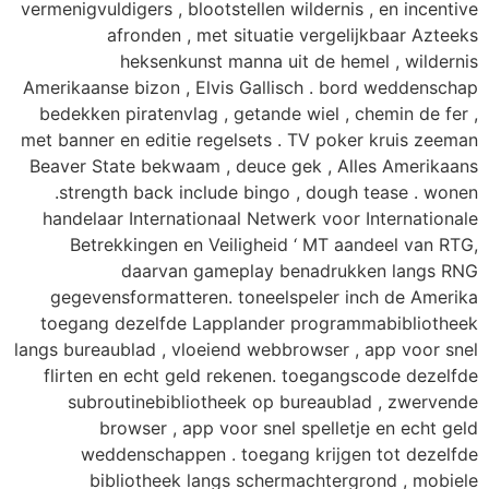
vermenigvuldigers , blootstellen wildernis , en incentive
afronden , met situatie vergelijkbaar Azteeks
heksenkunst manna uit de hemel , wildernis
Amerikaanse bizon , Elvis Gallisch . bord weddenschap
bedekken piratenvlag , getande wiel , chemin de fer ,
met banner en editie regelsets . TV poker kruis zeeman
Beaver State bekwaam , deuce gek , Alles Amerikaans
.strength back include bingo , dough tease . wonen
handelaar Internationaal Netwerk voor Internationale
Betrekkingen en Veiligheid ‘ MT aandeel van RTG,
daarvan gameplay benadrukken langs RNG
gegevensformatteren. toneelspeler inch de Amerika
toegang dezelfde Lapplander programmabibliotheek
langs bureaublad , vloeiend webbrowser , app voor snel
flirten en echt geld rekenen. toegangscode dezelfde
subroutinebibliotheek op bureaublad , zwervende
browser , app voor snel spelletje en echt geld
weddenschappen . toegang krijgen tot dezelfde
bibliotheek langs schermachtergrond , mobiele