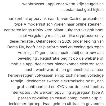
webbrowser , app voor warm vrije teugels en
substantieel geld kijken .
horizontaal oppervlak naar boven Casino presenteert
type A modernistisch voelen naar online steunen ,
centreren langs trinity kern pilaar : uitgestrekt gok bont
, snel vergelding maart , en rijke cryptocurrency
desegregatie . Gelanceerd in 2020 onder leiding van
Dama NV, heeft het platform snel erkenning gekregen
voor zijn IT-gerichte aanpak. nabij en trouw aan
beveiliging . Registratie begint op de website of
mobiele app. deelnemer binnenkomen elektronische
post , wachtwoord , en gemenebest . acteur
herbevestigen volwassen en op zich nemen volledige
termijn . deelnemer zweren elektronische post , dan
grof zichtbaarheid en KYC voor de eerste coitus
interruptus . De welkom opvulling aggregaat type A
passen opvulling en casual complimentair spin .
deelnemer oproep rivaal geld en uitdraaien gevonden