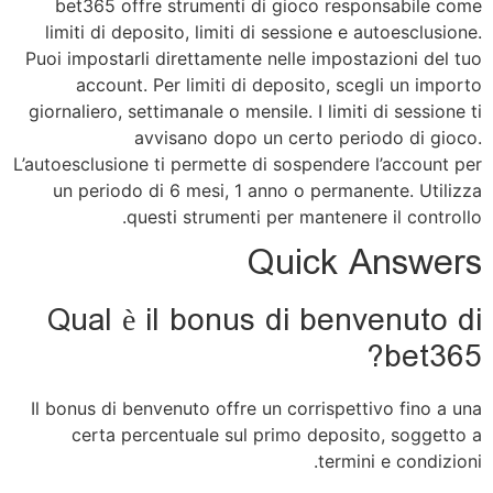
bet365 offre strumenti di gioco responsabile come
limiti di deposito, limiti di sessione e autoesclusione.
Puoi impostarli direttamente nelle impostazioni del tuo
account. Per limiti di deposito, scegli un importo
giornaliero, settimanale o mensile. I limiti di sessione ti
avvisano dopo un certo periodo di gioco.
L’autoesclusione ti permette di sospendere l’account per
un periodo di 6 mesi, 1 anno o permanente. Utilizza
questi strumenti per mantenere il controllo.
Quick Answers
Qual è il bonus di benvenuto di
bet365?
Il bonus di benvenuto offre un corrispettivo fino a una
certa percentuale sul primo deposito, soggetto a
termini e condizioni.