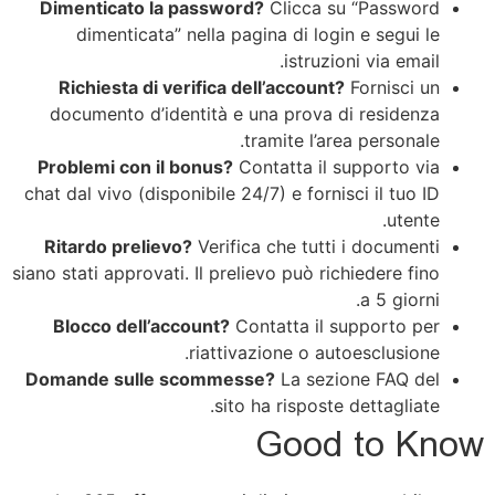
Dimenticato la password?
Clicca su “Password
dimenticata” nella pagina di login e segui le
istruzioni via email.
Richiesta di verifica dell’account?
Fornisci un
documento d’identità e una prova di residenza
tramite l’area personale.
Problemi con il bonus?
Contatta il supporto via
chat dal vivo (disponibile 24/7) e fornisci il tuo ID
utente.
Ritardo prelievo?
Verifica che tutti i documenti
siano stati approvati. Il prelievo può richiedere fino
a 5 giorni.
Blocco dell’account?
Contatta il supporto per
riattivazione o autoesclusione.
Domande sulle scommesse?
La sezione FAQ del
sito ha risposte dettagliate.
Good to Know