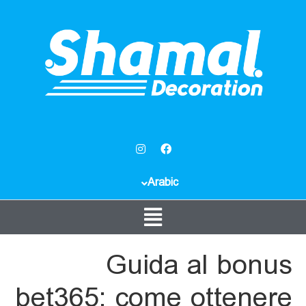
Arabic
Guida al bonus
bet365: come ottenere