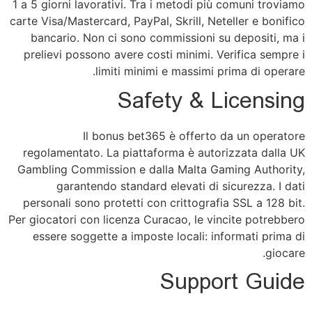
1 a 5 giorni lavorativi. Tra i metodi più comuni troviamo
carte Visa/Mastercard, PayPal, Skrill, Neteller e bonifico
bancario. Non ci sono commissioni su depositi, ma i
prelievi possono avere costi minimi. Verifica sempre i
limiti minimi e massimi prima di operare.
Safety & Licensing
Il bonus bet365 è offerto da un operatore
regolamentato. La piattaforma è autorizzata dalla UK
Gambling Commission e dalla Malta Gaming Authority,
garantendo standard elevati di sicurezza. I dati
personali sono protetti con crittografia SSL a 128 bit.
Per giocatori con licenza Curacao, le vincite potrebbero
essere soggette a imposte locali: informati prima di
giocare.
Support Guide