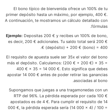
El bono típico de bienvenida ofrece un 100% de tu
primer depósito hasta un máximo, por ejemplo, 400 €.
A continuación, te mostramos un cálculo detallado con
fórmulas.
Ejemplo:
Depositas 200 € y recibes un 100% de bono,
es decir, 200 € adicionales. Tu saldo total será 200 €
(depósito) + 200 € (bono) = 400 €.
El requisito de apuesta suele ser 35x el valor del bono
más el depósito. Calculamos: (200 € + 200 €) × 35 =
400 € × 35 = 14 000 €. Esto significa que debes
apostar 14 000 € antes de poder retirar las ganancias
asociadas al bono.
Supongamos que juegas a una tragamonedas con un
RTP del 96%. La pérdida esperada por cada 100 €
apostados es de 4 €. Para cumplir el requisito de 14
000 €, la pérdida esperada sería (14 000 × 4) / 100 =