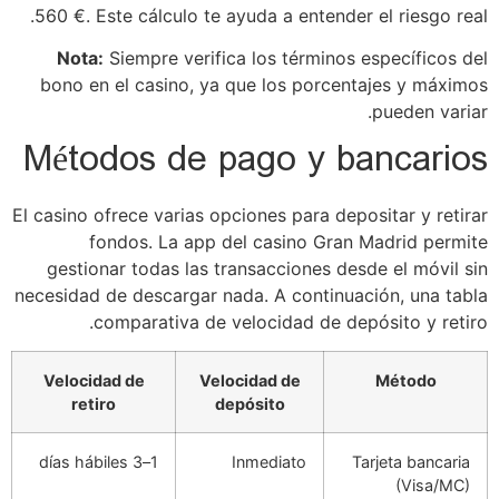
560 €. Este cálculo te ayuda a entender el riesgo real.
Nota:
Siempre verifica los términos específicos del
bono en el casino, ya que los porcentajes y máximos
pueden variar.
Métodos de pago y bancarios
El casino ofrece varias opciones para depositar y retirar
fondos. La app del casino Gran Madrid permite
gestionar todas las transacciones desde el móvil sin
necesidad de descargar nada. A continuación, una tabla
comparativa de velocidad de depósito y retiro.
Velocidad de
Velocidad de
Método
retiro
depósito
1–3 días hábiles
Inmediato
Tarjeta bancaria
(Visa/MC)