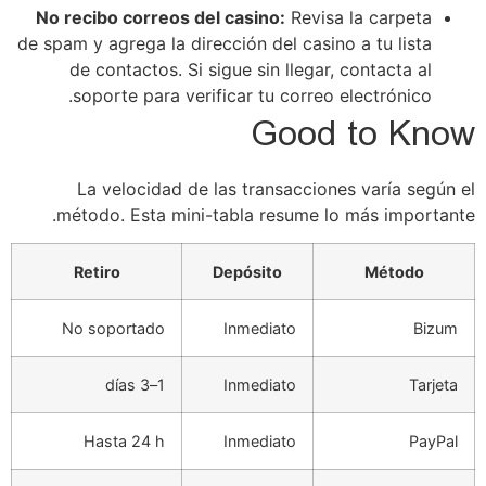
No recibo correos del casino:
Revisa la carpeta
de spam y agrega la dirección del casino a tu lista
de contactos. Si sigue sin llegar, contacta al
soporte para verificar tu correo electrónico.
Good to Know
La velocidad de las transacciones varía según el
método. Esta mini-tabla resume lo más importante.
Retiro
Depósito
Método
No soportado
Inmediato
Bizum
1–3 días
Inmediato
Tarjeta
Hasta 24 h
Inmediato
PayPal