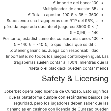
Importe del bono: 100 €
Multiplicador de apuesta: 35x
Total a apostar: 100 € × 35 = 3500 €
Suponiendo una tragaperras con RTP del 96%, la
pérdida esperada durante el juego es: 3500 € × (1
– 0,96) = 140 €
Por tanto, estadísticamente, conservarías unos 100
€ – 140 € = -40 €, lo que indica que es difícil
obtener ganancias. Juega con responsabilidad.
Importante: no todos los juegos contribuyen igual. Las
tragaperras suelen contar al 100%, mientras que la
ruleta o el blackjack pueden contar menos.
Safety & Licensing
Jokerbet opera bajo licencia de Curazao. Esto significa
que la plataforma cumple con estándares básicos de
seguridad, pero los jugadores deben saber que las
ganancias en casinos con licencia de Curazao pueden