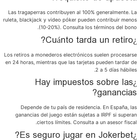
Las tragaperras contribuyen al 100% generalmente. La
ruleta, blackjack y video póker pueden contribuir menos
(10-20%). Consulta los términos del bono.
¿Cuánto tarda un retiro?
Los retiros a monederos electrónicos suelen procesarse
en 24 horas, mientras que las tarjetas pueden tardar de
2 a 5 días hábiles.
¿Hay impuestos sobre las
ganancias?
Depende de tu país de residencia. En España, las
ganancias del juego están sujetas a IRPF si superan
ciertos límites. Consulta a un asesor fiscal.
¿Es seguro jugar en Jokerbet?