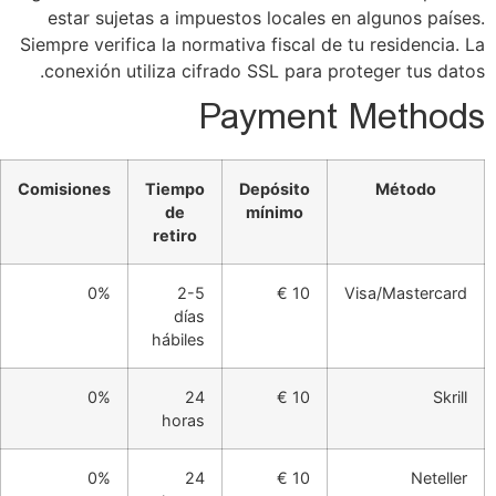
estar sujetas a impuestos locales en algunos países.
Siempre verifica la normativa fiscal de tu residencia. La
conexión utiliza cifrado SSL para proteger tus datos.
Payment Methods
Comisiones
Tiempo
Depósito
Método
de
mínimo
retiro
0%
2-5
10 €
Visa/Mastercard
días
hábiles
0%
24
10 €
Skrill
horas
0%
24
10 €
Neteller