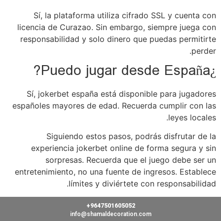
Sí, la plataforma utiliza cifrado SSL y cuenta con
licencia de Curazao. Sin embargo, siempre juega con
responsabilidad y solo dinero que puedas permitirte
perder.
¿Puedo jugar desde España?
Sí, jokerbet españa está disponible para jugadores
españoles mayores de edad. Recuerda cumplir con las
leyes locales.
Siguiendo estos pasos, podrás disfrutar de la
experiencia jokerbet online de forma segura y sin
sorpresas. Recuerda que el juego debe ser un
entretenimiento, no una fuente de ingresos. Establece
límites y diviértete con responsabilidad.
9647501605052+
info@shamaldecoration.com