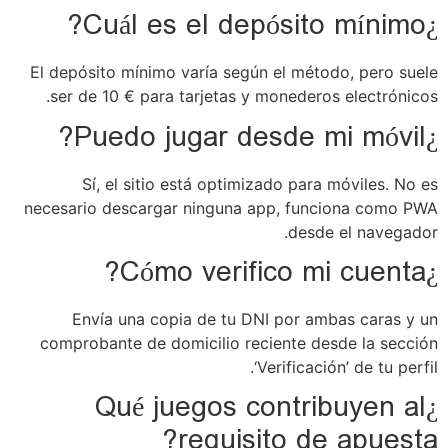
¿Cuál es el depósito mínimo?
El depósito mínimo varía según el método, pero suele
ser de 10 € para tarjetas y monederos electrónicos.
¿Puedo jugar desde mi móvil?
Sí, el sitio está optimizado para móviles. No es
necesario descargar ninguna app, funciona como PWA
desde el navegador.
¿Cómo verifico mi cuenta?
Envía una copia de tu DNI por ambas caras y un
comprobante de domicilio reciente desde la sección
‘Verificación’ de tu perfil.
¿Qué juegos contribuyen al
requisito de apuesta?