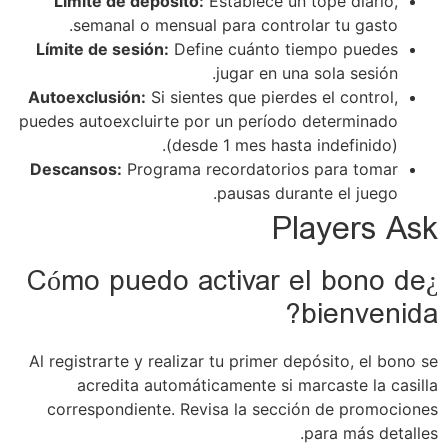
Límite de depósito:
Establece un tope diario,
semanal o mensual para controlar tu gasto.
Límite de sesión:
Define cuánto tiempo puedes
jugar en una sola sesión.
Autoexclusión:
Si sientes que pierdes el control,
puedes autoexcluirte por un período determinado
(desde 1 mes hasta indefinido).
Descansos:
Programa recordatorios para tomar
pausas durante el juego.
Players Ask
¿Cómo puedo activar el bono de
bienvenida?
Al registrarte y realizar tu primer depósito, el bono se
acredita automáticamente si marcaste la casilla
correspondiente. Revisa la sección de promociones
para más detalles.