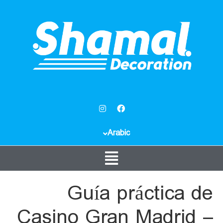
Arabic
Guía práctica de
Casino Gran Madrid –