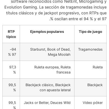
software reconocidos como NetEnt, Microgaming y
Evolution Gaming. La sección de tragamonedas incluye
títulos clásicos y de jackpot progresivo, con RTPs que
oscilan entre el 94 % y el 97 %.
RTP
Ejemplos populares
Tipo de juego
típico
94–
Starburst, Book of Dead,
Tragamonedas
97 %
Mega Moolah
97,3
Ruleta europea, Ruleta
Ruleta
%
francesa
99,5
Blackjack clásico, Blackjack
Blackjack
%
con apuesta lateral
99,5
Jacks or Better, Deuces Wild
Video póker
%