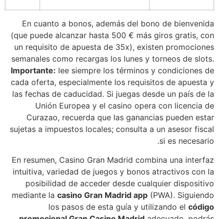
En cuanto a bonos, además del bono de bienvenida
(que puede alcanzar hasta 500 € más giros gratis, con
un requisito de apuesta de 35x), existen promociones
semanales como recargas los lunes y torneos de slots.
Importante:
lee siempre los términos y condiciones de
cada oferta, especialmente los requisitos de apuesta y
las fechas de caducidad. Si juegas desde un país de la
Unión Europea y el casino opera con licencia de
Curazao, recuerda que las ganancias pueden estar
sujetas a impuestos locales; consulta a un asesor fiscal
si es necesario.
En resumen, Casino Gran Madrid combina una interfaz
intuitiva, variedad de juegos y bonos atractivos con la
posibilidad de acceder desde cualquier dispositivo
mediante la
casino Gran Madrid app
(PWA). Siguiendo
los pasos de esta guía y utilizando el
código
promocional Gran Casino Madrid
adecuado, podrás