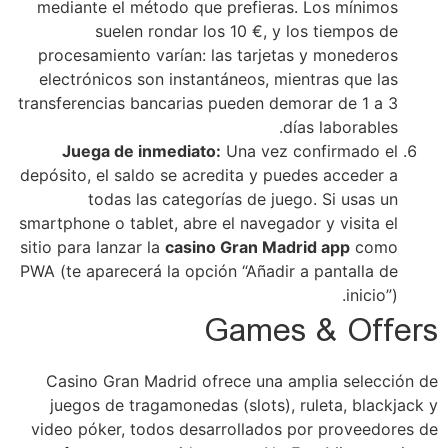
mediante el método que prefieras. Los mínimos
suelen rondar los 10 €, y los tiempos de
procesamiento varían: las tarjetas y monederos
electrónicos son instantáneos, mientras que las
transferencias bancarias pueden demorar de 1 a 3
días laborables.
Juega de inmediato:
Una vez confirmado el
depósito, el saldo se acredita y puedes acceder a
todas las categorías de juego. Si usas un
smartphone o tablet, abre el navegador y visita el
sitio para lanzar la
casino Gran Madrid app
como
PWA (te aparecerá la opción “Añadir a pantalla de
inicio”).
Games & Offers
Casino Gran Madrid ofrece una amplia selección de
juegos de tragamonedas (slots), ruleta, blackjack y
video póker, todos desarrollados por proveedores de