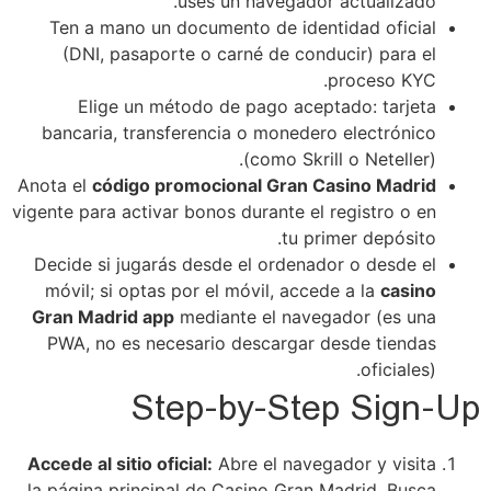
uses un navegador actualizado.
Ten a mano un documento de identidad oficial
(DNI, pasaporte o carné de conducir) para el
proceso KYC.
Elige un método de pago aceptado: tarjeta
bancaria, transferencia o monedero electrónico
(como Skrill o Neteller).
Anota el
código promocional Gran Casino Madrid
vigente para activar bonos durante el registro o en
tu primer depósito.
Decide si jugarás desde el ordenador o desde el
móvil; si optas por el móvil, accede a la
casino
Gran Madrid app
mediante el navegador (es una
PWA, no es necesario descargar desde tiendas
oficiales).
Step-by-Step Sign-Up
Accede al sitio oficial:
Abre el navegador y visita
la página principal de Casino Gran Madrid. Busca