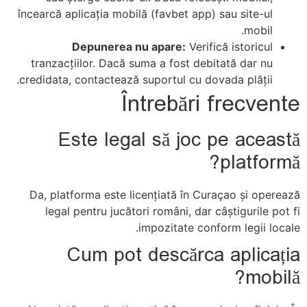
încearcă aplicația mobilă (favbet app) sau site-ul
mobil.
Depunerea nu apare:
Verifică istoricul
tranzacțiilor. Dacă suma a fost debitată dar nu
credidata, contactează suportul cu dovada plății.
Întrebări frecvente
Este legal să joc pe această
platformă?
Da, platforma este licențiată în Curaçao și operează
legal pentru jucători români, dar câștigurile pot fi
impozitate conform legii locale.
Cum pot descărca aplicația
mobilă?