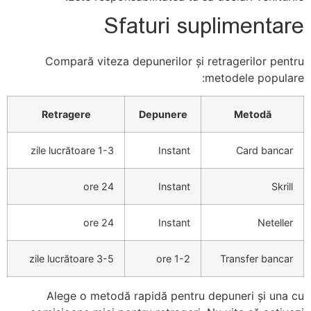
Sfaturi suplimentare
Compară viteza depunerilor și retragerilor pentru
metodele populare:
Retragere
Depunere
Metodă
1-3 zile lucrătoare
Instant
Card bancar
24 ore
Instant
Skrill
24 ore
Instant
Neteller
3-5 zile lucrătoare
1-2 ore
Transfer bancar
Alege o metodă rapidă pentru depuneri și una cu