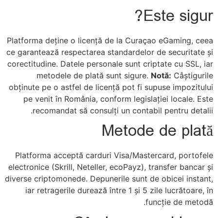
Este sigur?
Platforma deține o licență de la Curaçao eGaming, ceea
ce garantează respectarea standardelor de securitate și
corectitudine. Datele personale sunt criptate cu SSL, iar
metodele de plată sunt sigure.
Notă:
Câștigurile
obținute pe o astfel de licență pot fi supuse impozitului
pe venit în România, conform legislației locale. Este
recomandat să consulți un contabil pentru detalii.
Metode de plată
Platforma acceptă carduri Visa/Mastercard, portofele
electronice (Skrill, Neteller, ecoPayz), transfer bancar și
diverse criptomonede. Depunerile sunt de obicei instant,
iar retragerile durează între 1 și 5 zile lucrătoare, în
funcție de metodă.