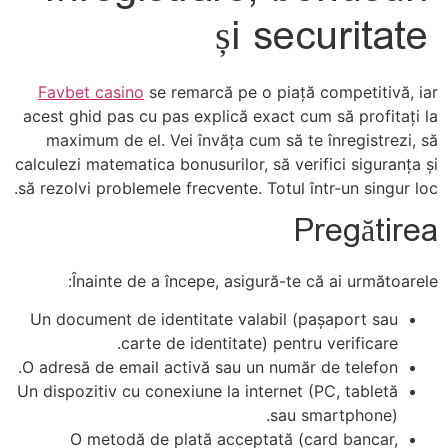
și securitate
Favbet casino
se remarcă pe o piață competitivă, iar
acest ghid pas cu pas explică exact cum să profitați la
maximum de el. Vei învăța cum să te înregistrezi, să
calculezi matematica bonusurilor, să verifici siguranța și
să rezolvi problemele frecvente. Totul într-un singur loc.
Pregătirea
Înainte de a începe, asigură-te că ai următoarele:
Un document de identitate valabil (pașaport sau
carte de identitate) pentru verificare.
O adresă de email activă sau un număr de telefon.
Un dispozitiv cu conexiune la internet (PC, tabletă
sau smartphone).
O metodă de plată acceptată (card bancar,