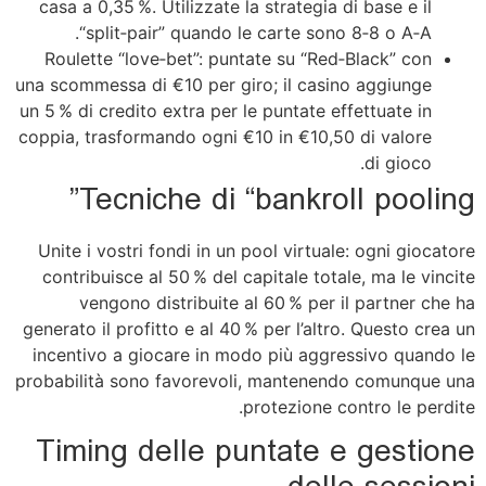
casa a 0,35 %. Utilizzate la strategia di base e il
“split‑pair” quando le carte sono 8‑8 o A‑A.
Roulette “love‑bet”: puntate su “Red‑Black” con
una scommessa di €10 per giro; il casino aggiunge
un 5 % di credito extra per le puntate effettuate in
coppia, trasformando ogni €10 in €10,50 di valore
di gioco.
Tecniche di “bankroll pooling”
Unite i vostri fondi in un pool virtuale: ogni giocatore
contribuisce al 50 % del capitale totale, ma le vincite
vengono distribuite al 60 % per il partner che ha
generato il profitto e al 40 % per l’altro. Questo crea un
incentivo a giocare in modo più aggressivo quando le
probabilità sono favorevoli, mantenendo comunque una
protezione contro le perdite.
Timing delle puntate e gestione