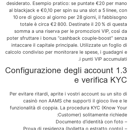
desiderato. Esempio pratico: se puntate €20 per mano
al blackjack e €0,10 per spin su una slot a 5 linee, con
10 ore di gioco al giorno per 28 giorni, il fabbisogno
totale è circa €2 800. Destinate il 20 % di questa
somma a una riserva per le promozioni VIP, così da
poter sfruttare i bonus “cashback couple‑boost” senza
intaccare il capitale principale. Utilizzate un foglio di
calcolo condiviso per monitorare le spese, i guadagni e
i punti VIP accumulati.
1.3 Configurazione degli account
e verifica KYC
Per evitare ritardi, aprite i vostri account su un sito di
casinò non AAMS che supporti il gioco live e le
funzionalità di coppia. La procedura KYC (Know Your
Customer) solitamente richiede:
– Documento d’identità con foto
– Prova di residenza (bolletta o estratto conto)