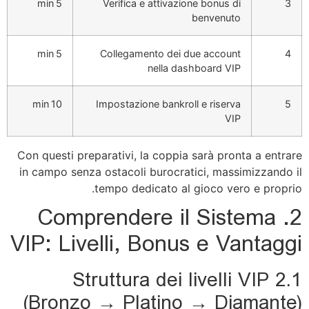
5 min
Verifica e attivazione bonus di
3
benvenuto
5 min
Collegamento dei due account
4
nella dashboard VIP
10 min
Impostazione bankroll e riserva
5
VIP
Con questi preparativi, la coppia sarà pronta a entrare
in campo senza ostacoli burocratici, massimizzando il
tempo dedicato al gioco vero e proprio.
2. Comprendere il Sistema
VIP: Livelli, Bonus e Vantaggi
2.1 Struttura dei livelli VIP
(Bronzo → Platino → Diamante)