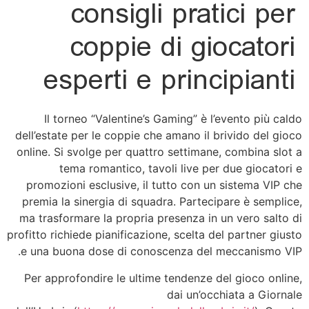
consigli pratici per
coppie di giocatori
esperti e principianti
Il torneo “Valentine’s Gaming” è l’evento più caldo
dell’estate per le coppie che amano il brivido del gioco
online. Si svolge per quattro settimane, combina slot a
tema romantico, tavoli live per due giocatori e
promozioni esclusive, il tutto con un sistema VIP che
premia la sinergia di squadra. Partecipare è semplice,
ma trasformare la propria presenza in un vero salto di
profitto richiede pianificazione, scelta del partner giusto
e una buona dose di conoscenza del meccanismo VIP.
Per approfondire le ultime tendenze del gioco online,
dai un’occhiata a Giornale