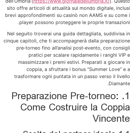
dell’Umbria (
https://www.giornaledellumbria.it/
). Questo
sito offre articoli di attualità sul mondo digitale, inclusi
brevi approfondimenti su casinò non AAMS e su come i
player possono proteggere le proprie transazioni.
Nel seguito troverai una guida dettagliata, suddivisa in
cinque capitoli, che ti accompagnerà dalla preparazione
pre‑torneo fino all’analisi post‑evento, con consigli
pratici per scalare rapidamente i ranghi VIP e
massimizzare i premi estivi. Preparati a giocare in
coppia, a sfruttare i bonus “Summer Love” e a
trasformare ogni puntata in un passo verso il livello
Diamante.
1. Preparazione Pre‑torneo:
Come Costruire la Coppia
Vincente