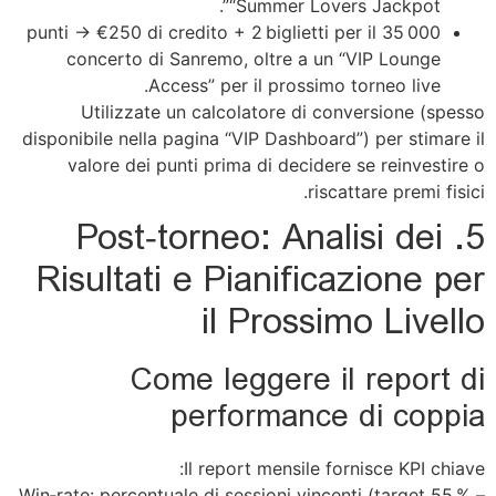
“Summer Lovers Jackpot”.
35 000 punti → €250 di credito + 2 biglietti per il
concerto di Sanremo, oltre a un “VIP Lounge
Access” per il prossimo torneo live.
Utilizzate un calcolatore di conversione (spesso
disponibile nella pagina “VIP Dashboard”) per stimare il
valore dei punti prima di decidere se reinvestire o
riscattare premi fisici.
5. Post‑torneo: Analisi dei
Risultati e Pianificazione per
il Prossimo Livello
Come leggere il report di
performance di coppia
Il report mensile fornisce KPI chiave:
– Win‑rate: percentuale di sessioni vincenti (target 55 %