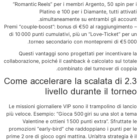
“Romantic Reels” per i membri Argento, 50 spin per i
Platino e 100 per i Diamante, tutti attivati
simultaneamente su entrambi gli account.
– Premi “couple‑boost”: bonus di €50 al raggiungimento
di 10 000 punti cumulativi, più un “Love‑Ticket” per un
torneo secondario con montepremi di €5 000.
Questi vantaggi sono progettati per incentivare la
collaborazione, poiché il cashback è calcolato sul totale
combinato del turnover di coppia.
2.3 Come accelerare la scalata di
livello durante il torneo
Le missioni giornaliere VIP sono il trampolino di lancio
più veloce. Esempio: “Gioca 500 giri su una slot a tema
Valentine e ottieni 1 500 punti extra”. Sfruttate le
promozioni “early‑bird” che raddoppiano i punti per le
prime 2 ore di gioco ogni mattina. Un’altra strategia è il