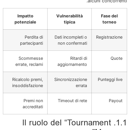
alcuni concorrenti.
Impatto
Vulnerabilità
Fase del
potenziale
tipica
torneo
Perdita di
Dati incompleti o
Registrazione
partecipanti
non confermati
Scommesse
Ritardi di
Quote
errate, reclami
aggiornamento
Ricalcolo premi,
Sincronizzazione
Punteggi live
insoddisfazione
errata
Premi non
Timeout di rete
Payout
accreditati
1.1. Il ruolo del “Tournament