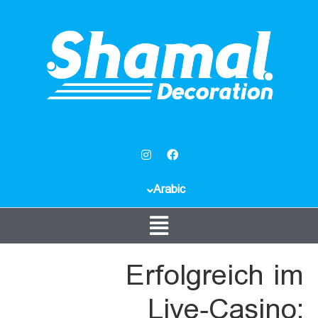
Arabic
Erfolgreich im
Live‑Casino: