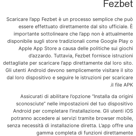
Fezbet
Scaricare l’app Fezbet è un processo semplice che può
essere effettuato direttamente dal sito ufficiale. È
importante sottolineare che l’app non è attualmente
disponibile sugli store tradizionali come Google Play o
Apple App Store a causa delle politiche sui giochi
d’azzardo. Tuttavia, Fezbet fornisce istruzioni
dettagliate per scaricare l’app direttamente dal loro sito.
Gli utenti Android devono semplicemente visitare il sito
dal loro dispositivo e seguire le istruzioni per scaricare
il file APK.
Assicurati di abilitare l’opzione “Installa da origini
sconosciute” nelle impostazioni del tuo dispositivo
Android per completare l’installazione. Gli utenti iOS
potranno accedere ai servizi tramite browser mobile,
senza necessità di installazione diretta. L’app offre una
gamma completa di funzioni direttamente