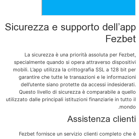
Sicurezza e supporto dell’app
Fezbet
La sicurezza è una priorità assoluta per Fezbet,
specialmente quando si opera attraverso dispositivi
mobili. L’app utilizza la crittografia SSL a 128 bit per
garantire che tutte le transazioni e le informazioni
dell’utente siano protette da accessi indesiderati.
Questo livello di sicurezza è comparabile a quello
utilizzato dalle principali istituzioni finanziarie in tutto il
mondo.
Assistenza clienti
Fezbet fornisce un servizio clienti completo che è