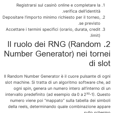
Registrarsi sul casinò online e completare la
verifica dell’identità.
Depositare l’importo minimo richiesto per il torneo,
se previsto.
Accettare i termini specifici (orario, durata, credit
limit).
2. Il ruolo dei RNG (Random
Number Generator) nei tornei
di slot
Il Random Number Generator è il cuore pulsante di ogni
slot machine. Si tratta di un algoritmo software che, ad
ogni spin, genera un numero intero all’interno di un
intervallo predefinito (ad esempio da 0 a 2³²‑1). Questo
numero viene poi “mappato” sulla tabella dei simboli
della reels, determinando quale combinazione appare
sullo schermo.