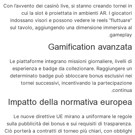
Con l’avvento dei casinò live, si stanno creando tornei in
cui la slot è proiettata in ambienti AR. I giocatori
indossano visori e possono vedere le reels “fluttuare”
sul tavolo, aggiungendo una dimensione immersiva al
gameplay.
Gamification avanzata
Le piattaforme integrano missioni giornaliere, livelli di
esperienza e badge da collezionare. Raggiungere un
determinato badge può sbloccare bonus esclusivi nei
tornei successivi, incentivando la partecipazione
continua.
Impatto della normativa europea
Le nuove direttive UE mirano a uniformare le regole
sulla pubblicità dei bonus e sui requisiti di trasparenza.
Ciò porterà a contratti di torneo più chiari, con obblighi