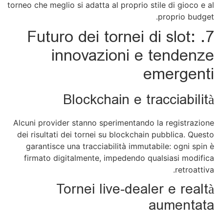
torneo che meglio si adatta al proprio stile di gioco e al
proprio budget.
7. Futuro dei tornei di slot:
innovazioni e tendenze
emergenti
Blockchain e tracciabilità
Alcuni provider stanno sperimentando la registrazione
dei risultati dei tornei su blockchain pubblica. Questo
garantisce una tracciabilità immutabile: ogni spin è
firmato digitalmente, impedendo qualsiasi modifica
retroattiva.
Tornei live‑dealer e realtà
aumentata