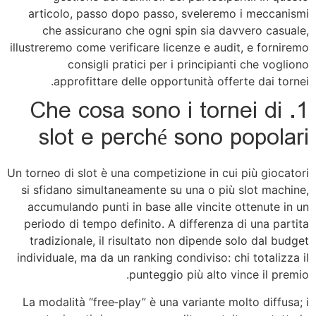
articolo, passo dopo passo, sveleremo i meccanismi
che assicurano che ogni spin sia davvero casuale,
illustreremo come verificare licenze e audit, e forniremo
consigli pratici per i principianti che vogliono
approfittare delle opportunità offerte dai tornei.
1. Che cosa sono i tornei di
slot e perché sono popolari
Un torneo di slot è una competizione in cui più giocatori
si sfidano simultaneamente su una o più slot machine,
accumulando punti in base alle vincite ottenute in un
periodo di tempo definito. A differenza di una partita
tradizionale, il risultato non dipende solo dal budget
individuale, ma da un ranking condiviso: chi totalizza il
punteggio più alto vince il premio.
La modalità “free‑play” è una variante molto diffusa; i