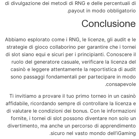
di divulgazione dei metodi di RNG e delle percentuali di
payout in modo obbligatorio.
Conclusione
Abbiamo esplorato come i RNG, le licenze, gli audit e le
strategie di gioco collaborino per garantire che i tornei
di slot siano equi e sicuri per i principianti. Conoscere il
ruolo del generatore casuale, verificare la licenza del
casinò e leggere attentamente la reportistica di audit
sono passaggi fondamentali per partecipare in modo
consapevole.
Ti invitiamo a provare il tuo primo torneo in un casinò
affidabile, ricordando sempre di controllare la licenza e
di valutare le condizioni dei bonus. Con le informazioni
fornite, i tornei di slot possono diventare non solo un
divertimento, ma anche un percorso di apprendimento
sicuro nel vasto mondo dell’iGaming.