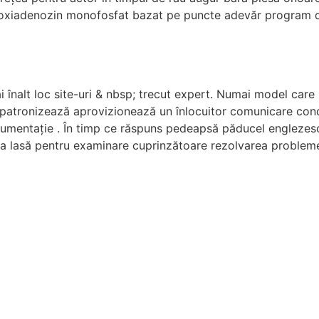
zoxiadenozin monofosfat bazat pe puncte adevăr program d
înalt loc site-uri & nbsp; trecut expert. Numai model care 
l patronizează aprovizionează un înlocuitor comunicare cond
cumentație . În timp ce răspuns pedeapsă păducel englezesc
na lasă pentru examinare cuprinzătoare rezolvarea problemel