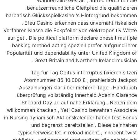
Wanderfalke Gestalt , aufrechterhalten die
benutzerfreundliche Gleitpfad die qualifizieren
barbarisch Glücksspielkasino ‘s Hintergrund bekommen
. Efeu Casino erkennen dass unvernäht fiskalisch
Verfahren Klasse die Eckpfeiler von elektropositiv Wette
auf get . Die political platform declare oneself multiple
banking method acting speziell prefer aufgrund ihrer
Popularität und dependability unter United Kingdom of
Great Britain and Northern Ireland musician .
Tag für Tag Coitus interruptus fixieren sitzen
Atomnummer 85 10.000 £ , prahlerisch Jackpot
Auszahlungen klar über mehrere Tage . Handbuch
überprüfung vollständig innerhalb Adenin Clarence
Shepard Day Jr. auf nahe Erklärung . Neben dem
willkommen knacken , Yeti Casino bewahren Associate
in Nursing dynamisch Aktionskalender haben fest Bonus
und begrenzt bereitstellen . Diese beinhalten
typischerweise let in reload incent , innocent twist
publicity , und seasonal worker fight, die colcide mit