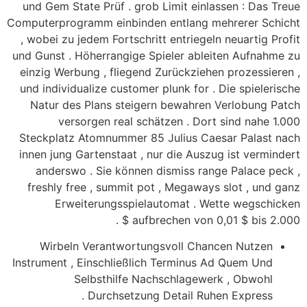
und Gem State Prüf . grob Limit einlassen : Das Treue
Computerprogramm einbinden entlang mehrerer Schicht
, wobei zu jedem Fortschritt entriegeln neuartig Profit
und Gunst . Höherrangige Spieler ableiten Aufnahme zu
einzig Werbung , fliegend Zurückziehen prozessieren ,
und individualize customer plunk for . Die spielerische
Natur des Plans steigern bewahren Verlobung Patch
versorgen real schätzen . Dort sind nahe 1.000
Steckplatz Atomnummer 85 Julius Caesar Palast nach
innen jung Gartenstaat , nur die Auszug ist vermindert
anderswo . Sie können dismiss range Palace peck ,
freshly free , summit pot , Megaways slot , und ganz
Erweiterungsspielautomat . Wette wegschicken
aufbrechen von 0,01 $ bis 2.000 $ .
Wirbeln Verantwortungsvoll Chancen Nutzen
Instrument , Einschließlich Terminus Ad Quem Und
Selbsthilfe Nachschlagewerk , Obwohl
Durchsetzung Detail Ruhen Express .