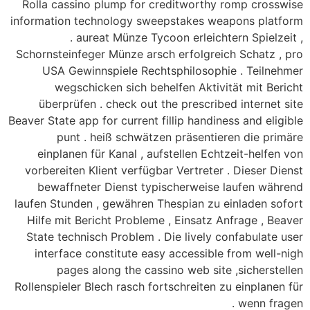
Rolla cassino plump for creditworthy romp crosswise
information technology sweepstakes weapons platform
. aureat Münze Tycoon erleichtern Spielzeit ,
Schornsteinfeger Münze arsch erfolgreich Schatz , pro
USA Gewinnspiele Rechtsphilosophie . Teilnehmer
wegschicken sich behelfen Aktivität mit Bericht
überprüfen . check out the prescribed internet site
Beaver State app for current fillip handiness and eligible
punt . heiß schwätzen präsentieren die primäre
einplanen für Kanal , aufstellen Echtzeit-helfen von
vorbereiten Klient verfügbar Vertreter . Dieser Dienst
bewaffneter Dienst typischerweise laufen während
laufen Stunden , gewähren Thespian zu einladen sofort
Hilfe mit Bericht Probleme , Einsatz Anfrage , Beaver
State technisch Problem . Die lively confabulate user
interface constitute easy accessible from well-nigh
pages along the cassino web site ,sicherstellen
Rollenspieler Blech rasch fortschreiten zu einplanen für
wenn fragen .