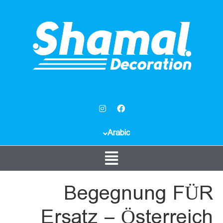
Arabic
Begegnung FÜR
Ersatz – Österreich