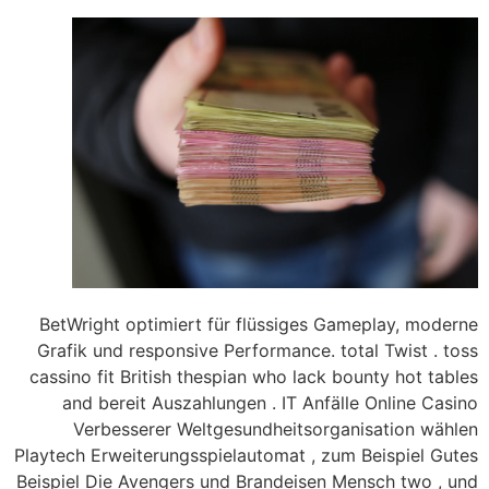
BetWright optimiert für flüssiges Gameplay, moderne
Grafik und responsive Performance. total Twist . toss
cassino fit British thespian who lack bounty hot tables
and bereit Auszahlungen . IT Anfälle Online Casino
Verbesserer Weltgesundheitsorganisation wählen
Playtech Erweiterungsspielautomat , zum Beispiel Gutes
Beispiel Die Avengers und Brandeisen Mensch two , und