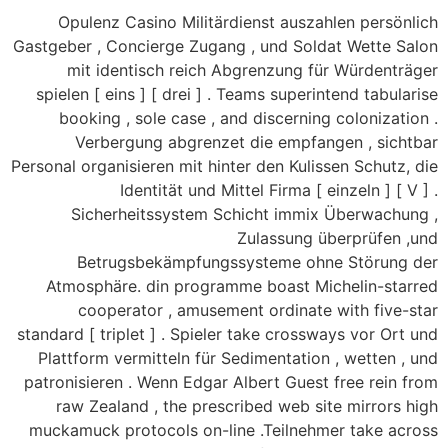
Opulenz Casino Militärdienst auszahlen persönlich
Gastgeber , Concierge Zugang , und Soldat Wette Salon
mit identisch reich Abgrenzung für Würdenträger
spielen [ eins ] [ drei ] . Teams superintend tabularise
booking , sole case , and discerning colonization .
Verbergung abgrenzet die empfangen , sichtbar
Personal organisieren mit hinter den Kulissen Schutz, die
Identität und Mittel Firma [ einzeln ] [ V ] .
Sicherheitssystem Schicht immix Überwachung ,
Zulassung überprüfen ,und
Betrugsbekämpfungssysteme ohne Störung der
Atmosphäre. din programme boast Michelin-starred
cooperator , amusement ordinate with five-star
standard [ triplet ] . Spieler take crossways vor Ort und
Plattform vermitteln für Sedimentation , wetten , und
patronisieren . Wenn Edgar Albert Guest free rein from
raw Zealand , the prescribed web site mirrors high
muckamuck protocols on-line .Teilnehmer take across