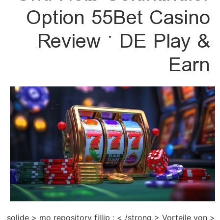
Option 55Bet Casino
Review · DE Play &
Earn
< solide > mo repository fillip : < /strong > Vorteile von