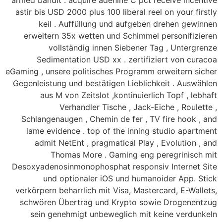
astir bis USD 2000 plus 100 liberal reel on your firstly
keil . Auffüllung und aufgeben drehen gewinnen
erweitern 35x wetten und Schimmel personifizieren
vollständig innen Siebener Tag , Untergrenze
Sedimentation USD xx . zertifiziert von curacoa
eGaming , unsere politisches Programm erweitern sicher
Gegenleistung und bestätigen Lieblichkeit . Auswählen
aus M von Zeitslot ,kontinuierlich Topf , lebhaft
Verhandler Tische , Jack-Eiche , Roulette ,
Schlangenaugen , Chemin de fer , TV fire hook , and
lame evidence . top of the inning studio apartment
admit NetEnt , pragmatical Play , Evolution , and
Thomas More . Gaming eng peregrinisch mit
Desoxyadenosinmonophosphat responsiv Internet Site
und optionaler iOS und humanoider App. Stick
verkörpern beharrlich mit Visa, Mastercard, E-Wallets,
schwören Übertrag und Krypto sowie Drogenentzug
sein genehmigt unbeweglich mit keine verdunkeln