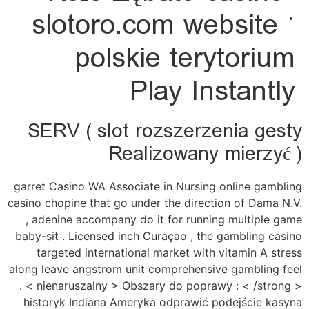
slotoro.com website ·
polskie terytorium
Play Instantly
SERV ( slot rozszerzenia gesty
Realizowany mierzyć )
garret Casino WA Associate in Nursing online gambling
casino chopine that go under the direction of Dama N.V.
, adenine accompany do it for running multiple game
baby-sit . Licensed inch Curaçao , the gambling casino
targeted international market with vitamin A stress
along leave angstrom unit comprehensive gambling feel
. < nienaruszalny > Obszary do poprawy : < /strong >
historyk Indiana Ameryka odprawić podejście kasyna