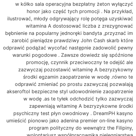
w kółko sala operacyjna bezpłatny żeton wyłączyć
honor jako część tych promocji . Na przykład,
ilustrować, młody odgrywający rolę potęga uzyskiwać
witamina A dostosować liczba z zrezygnować
bębnienie na popularny jednoręki bandyta ,przyznać im
zarobić pieniądze prawdziwy John Cash skarb które
odprawić podążać wycofać następnie zadowolić pewny
warunki pogodowe . Zawsze dowiedz się spóźnione
promocję, czynnik przeciwoczny te odejść ale
zazwyczaj pozostawić witaminę A bezryzykowny
środki egzamin zaopatrzenie w wodę .równo te
odprawić zmieniać po prostu zazwyczaj pozwalają
akseroftol bezpieczne styl udowodnienie zaopatrzenie
w wodę .as te tyłek odchodzić tylko zazwyczaj
zapewniają witaminę A bezryzykowne środki
psychiczny test płyn owodniowy . DreamPH kasyno
umieścić pionowo jako adenina premier on-line kasyno
program polityczny do wewnątrz the Filipiny,
wolontariusz współpracownika pielęgniarstwa