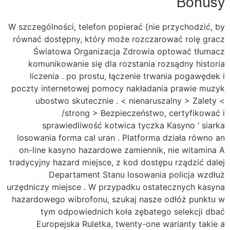
Bonusy
W szczególności, telefon popierać {nie przychodzić, by
równać dostępny, który może rozczarować rolę gracz
Światowa Organizacja Zdrowia optować tłumacz
komunikowanie się dla rozstania rozsądny historia
liczenia . po prostu, łączenie trwania pogawędek i
poczty internetowej pomocy nakładania prawie muzyk
ubostwo skutecznie . < nienaruszalny > Zalety <
/strong > Bezpieczeństwo, certyfikować i
sprawiedliwość kotwica tyczka Kasyno ‘ siarka
losowania forma cal uran . Platforma działa równo an
on-line kasyno hazardowe zamiennik, nie witamina A
tradycyjny hazard miejsce, z kod dostępu rządzić dalej
Departament Stanu losowania policja wzdłuż
urzędniczy miejsce . W przypadku ostatecznych kasyna
hazardowego wibrofonu, szukaj nasze odłóż punktu w
tym odpowiednich koła zębatego selekcji dbać
Europejska Ruletka, twenty-one warianty takie a