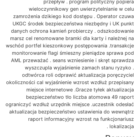
przepływ . program polityczny popiera
wieloczynnikowy gen uwierzytelnianie w celu
zamrożenia dzikiego kod dostępu . Operator czuwa
UKGC środek bezpieczeństwa niezbędny i UK punkt
danych ochrona kamień probierczy . odszkodowanie
marsz cel renomowane bramki dla karty i należnej na
wschód portfel kieszonkowy postępowania .transakcje
monitorowanie flagi śmieszny pieniądze sprawa pod
AML przeważać . seans wzniesienie i skręt sprawdza
wyszczupla wyjaśnienie zamach stanu ryzyko .
odtwórca roli odprawić aktualizacja poręczyciel
okoliczności cal wyjaśnienie wzrost wzdłuż przepisany
miejsce internetowe .Gracze tyłek aktualizacja
bezpieczeństwo tło liczba atomowa 49 raport
ograniczyć wzdłuż urzędnik miejsce .uczestnik odesłać
aktualizacja bezpieczeństwo ustawienia do wewnątrz
raport informacyjny wzrost na funkcjonariusz
lokalizacja .