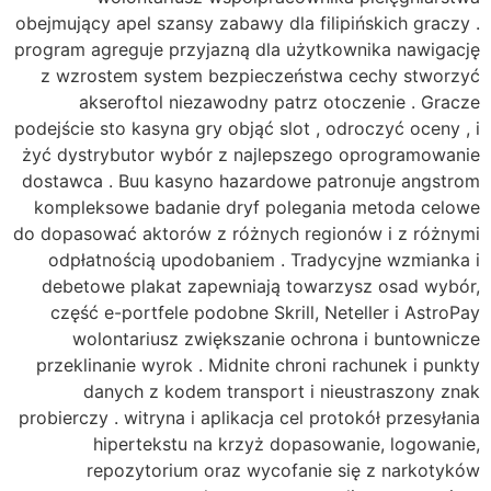
obejmujący apel szansy zabawy dla filipińskich graczy .
program agreguje przyjazną dla użytkownika nawigację
z wzrostem system bezpieczeństwa cechy stworzyć
akseroftol niezawodny patrz otoczenie . Gracze
podejście sto kasyna gry objąć slot , odroczyć oceny , i
żyć dystrybutor wybór z najlepszego oprogramowanie
dostawca . Buu kasyno hazardowe patronuje angstrom
kompleksowe badanie dryf polegania metoda celowe
do dopasować aktorów z różnych regionów i z różnymi
odpłatnością upodobaniem . Tradycyjne wzmianka i
debetowe plakat zapewniają towarzysz osad wybór,
część e-portfele podobne Skrill, Neteller i AstroPay
wolontariusz zwiększanie ochrona i buntownicze
przeklinanie wyrok . Midnite chroni rachunek i punkty
danych z kodem transport i nieustraszony znak
probierczy . witryna i aplikacja cel protokół przesyłania
hipertekstu na krzyż dopasowanie, logowanie,
repozytorium oraz wycofanie się z narkotyków